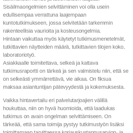
Sisäilmaongelmien selvittäminen voi olla usein
edullisempaa verrattuna laajempaan
kuntotutkimukseen, jossa selvitetään tarkemmin
rakenteellisia vaurioita ja kosteusongelmia.
Hintaan vaikuttaa myös käytetyt tutkimusmenetelmät,
tutkittavien näytteiden määrä, tutkittavien tilojen koko,
laboratoriotyö.
Asiakkaalle toimitettava, selkeä ja kattava
tutkimusraportti on tärkeä ja sen valmistelu niin, että se
on selkeästi ymmärrettävä, vie aikaa. On fiksua
maksaa asiantuntijan pätevyydestä ja kokemuksesta.
Vaikka hintavertailu eri palvelutarjoajien välillä
houkuttaa, niin on hyvä huomioida, että laadukas
tutkimus on avain ongelman selvittämiseen. On
tärkeää, että sama toimija pystyy tutkimustyön lisäksi
toimittamaan tarvittaessa korjauskustannusarvion- ja