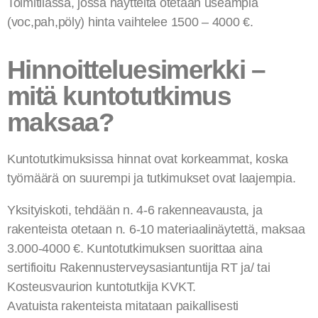
Toimitilassa, jossa näytteitä otetaan useampia
(voc,pah,pöly) hinta vaihtelee 1500 – 4000 €.
Hinnoitteluesimerkki –
mitä kuntotutkimus
maksaa?
Kuntotutkimuksissa hinnat ovat korkeammat, koska
työmäärä on suurempi ja tutkimukset ovat laajempia.
Yksityiskoti, tehdään n. 4-6 rakenneavausta, ja
rakenteista otetaan n. 6-10 materiaalinäytettä, maksaa
3.000-4000 €. Kuntotutkimuksen suorittaa aina
sertifioitu Rakennusterveysasiantuntija RT ja/ tai
Kosteusvaurion kuntotutkija KVKT.
Avatuista rakenteista mitataan paikallisesti