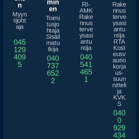
min
RI-
Rake
n
en
AMK
nnus
Myyn
Rake
terve
Toimi
tijoht
nnus
ysasi
tusjo
aja
terve
antu
htaja
ysasi
ntija
Sisäil
045
antu
RTA
matu
ntija
Kost
129
tkija
eusv
409
040
040
aurio
5
541
737
korja
465
652
us-
1
suun
2
nitteli
ja
KVK
S
040
0
929
434