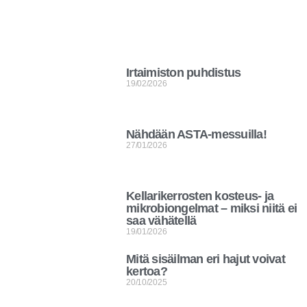
Irtaimiston puhdistus
19/02/2026
Nähdään ASTA-messuilla!
27/01/2026
Kellarikerrosten kosteus- ja
mikrobiongelmat – miksi niitä ei
saa vähätellä
19/01/2026
Mitä sisäilman eri hajut voivat
kertoa?
20/10/2025