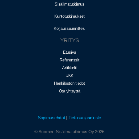
Sisäilmatutkimus
Kuntotutkimukset
Korjaussuunnittelu
YRITYS
Etusivu
Referenssit
Artikkelit
UKK
Henkilöstön tiedot
Ota yhteyttä
Sopimusehdot
|
Tietosuojaseloste
© Suomen Sisäilmatutkimus Oy 2026