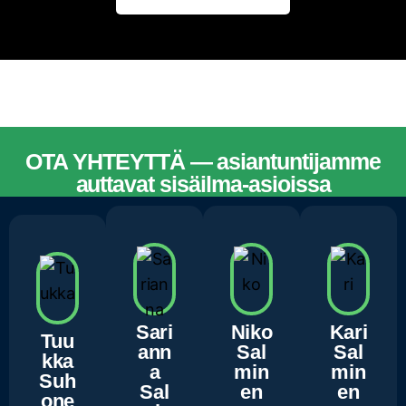
OTA YHTEYTTÄ — asiantuntijamme
auttavat sisäilma-asioissa
ASIANTUNTIJAMME
Sari
Niko
Kari
Tuu
ann
Sal
Sal
kka
a
min
min
Suh
Sal
en
en
one