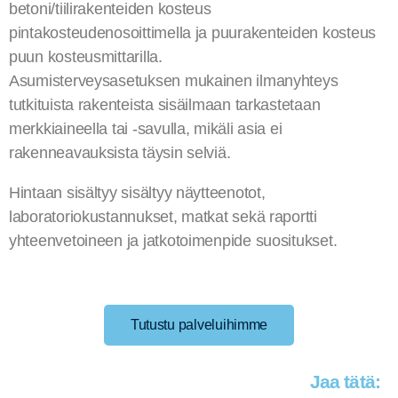
betoni/tiilirakenteiden kosteus
pintakosteudenosoittimella ja puurakenteiden kosteus
puun kosteusmittarilla.
Asumisterveysasetuksen mukainen ilmanyhteys
tutkituista rakenteista sisäilmaan tarkastetaan
merkkiaineella tai -savulla, mikäli asia ei
rakenneavauksista täysin selviä.
Hintaan sisältyy sisältyy näytteenotot,
laboratoriokustannukset, matkat sekä raportti
yhteenvetoineen ja jatkotoimenpide suositukset.
Tutustu palveluihimme
Jaa tätä: