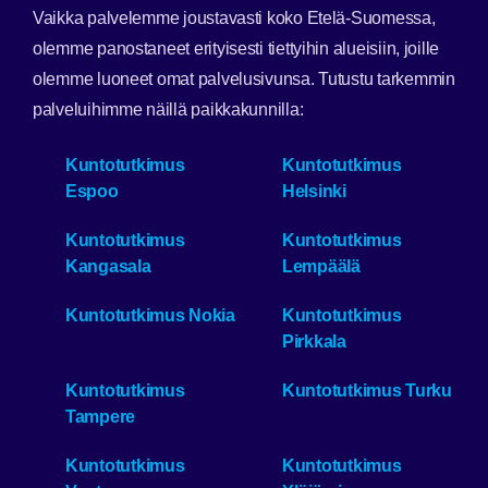
Vaikka palvelemme joustavasti koko Etelä-Suomessa,
olemme panostaneet erityisesti tiettyihin alueisiin, joille
olemme luoneet omat palvelusivunsa. Tutustu tarkemmin
palveluihimme näillä paikkakunnilla:
Kuntotutkimus
Kuntotutkimus
Espoo
Helsinki
Kuntotutkimus
Kuntotutkimus
Kangasala
Lempäälä
Kuntotutkimus Nokia
Kuntotutkimus
Pirkkala
Kuntotutkimus
Kuntotutkimus Turku
Tampere
Kuntotutkimus
Kuntotutkimus