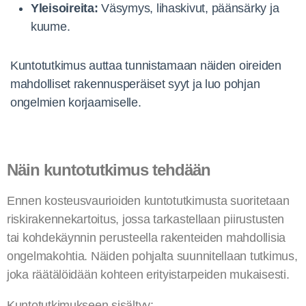
Yleisoireita:
Väsymys, lihaskivut, päänsärky ja
kuume.
Kuntotutkimus auttaa tunnistamaan näiden oireiden
mahdolliset rakennusperäiset syyt ja luo pohjan
ongelmien korjaamiselle.
Näin kuntotutkimus tehdään
Ennen kosteusvaurioiden kuntotutkimusta suoritetaan
riskirakennekartoitus, jossa tarkastellaan piirustusten
tai kohdekäynnin perusteella rakenteiden mahdollisia
ongelmakohtia. Näiden pohjalta suunnitellaan tutkimus,
joka räätälöidään kohteen erityistarpeiden mukaisesti.
Kuntotutkimukseen sisältyy: