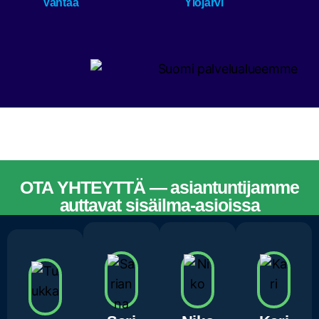
Vantaa
Ylöjärvi
OTA YHTEYTTÄ — asiantuntijamme
auttavat sisäilma-asioissa
ASIANTUNTIJAMME