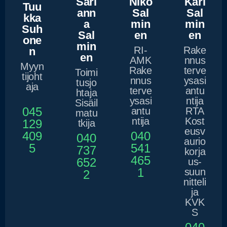
Sari
Niko
Kari
Tuu
ann
Sal
Sal
kka
a
min
min
Suh
Sal
en
en
one
min
RI-
Rake
n
en
AMK
nnus
Myyn
Rake
terve
Toimi
tijoht
nnus
ysasi
tusjo
aja
terve
antu
htaja
ysasi
ntija
Sisäil
045
antu
RTA
matu
ntija
Kost
129
tkija
eusv
409
040
040
aurio
5
541
737
korja
465
652
us-
1
suun
2
nitteli
ja
KVK
S