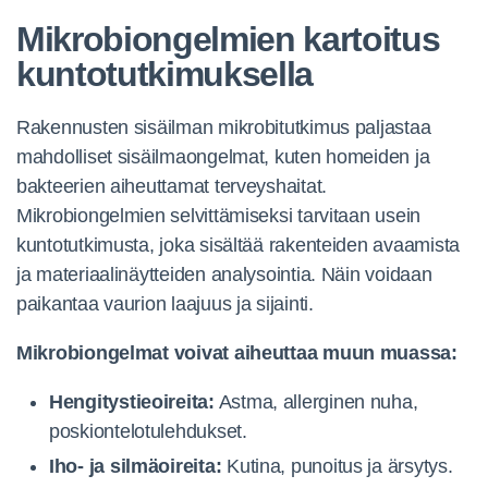
Mikrobiongelmien kartoitus
kuntotutkimuksella
Rakennusten sisäilman mikrobitutkimus paljastaa
mahdolliset sisäilmaongelmat, kuten homeiden ja
bakteerien aiheuttamat terveyshaitat.
Mikrobiongelmien selvittämiseksi tarvitaan usein
kuntotutkimusta, joka sisältää rakenteiden avaamista
ja materiaalinäytteiden analysointia. Näin voidaan
paikantaa vaurion laajuus ja sijainti.
Mikrobiongelmat voivat aiheuttaa muun muassa:
Hengitystieoireita:
Astma, allerginen nuha,
poskiontelotulehdukset.
Iho- ja silmäoireita:
Kutina, punoitus ja ärsytys.