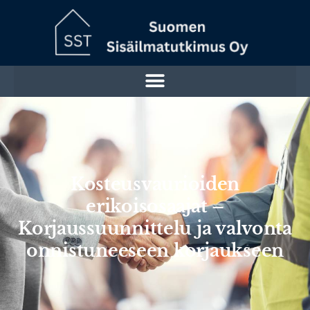
Kosteusvaurioiden
erikoisosaajat –
Korjaussuunnittelu ja valvonta
onnistuneeseen korjaukseen