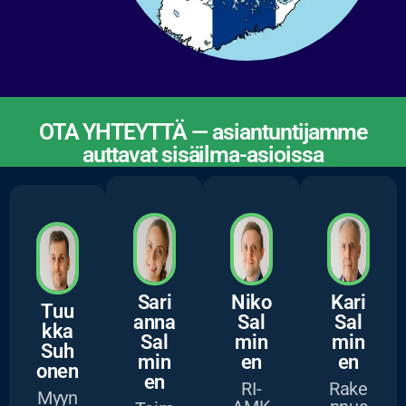
OTA YHTEYTTÄ — asiantuntijamme
auttavat sisäilma-asioissa
ASIANTUNTIJAMME
Sari
Niko
Kari
Tuu
anna
Sal
Sal
kka
Sal
min
min
Suh
min
en
en
onen
en
RI-
Rake
Myyn