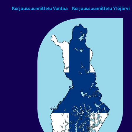
Korjaussuunnittelu Vantaa
Korjaussuunnittelu Ylöjärvi