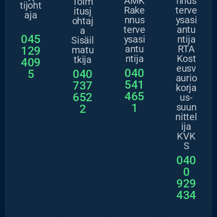
AMK
nnus
Toim
tijoht
Rake
terve
itusj
aja
nnus
ysasi
ohtaj
terve
antu
a
045
ysasi
ntija
Sisäil
antu
RTA
129
matu
ntija
Kost
tkija
409
eusv
040
5
040
aurio
541
737
korja
465
652
us-
1
suun
2
nittel
ija
KVK
S
040
0
929
434