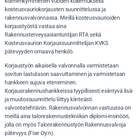
kolmenkymmenen vuoden kokemuksella
kosteusvauriokorjausten suunnittelussa ja
rakennusvalvonnassa. Meillä kosteusvaurioiden
korjaustyöstä vastaa aina
Rakennusterveysasiantuntijan RTA sekä
Kosteusvaurion Korjaussuunnittelijan KVKS
pätevyyden omaava henkilö.
Korjaustyön aikaisella valvonnalla varmistetaan
sovitun laatutason saavuttaminen ja varmistetaan
hankkeen sujuva eteneminen.
Korjausrakennushankkeissa tyypillisesti esiintyvä lisä-
ja muutossuunnittelu liittyy kiinteästi
valvontatehtäviin. Rakennusvalvonnan vastuussa on
meillä aina talonrakennustekniikan diplomi-insinööri,
jolla on myös Talonrakennustyön Rakennusvalvoja
pätevyys (Fise Oy:n).