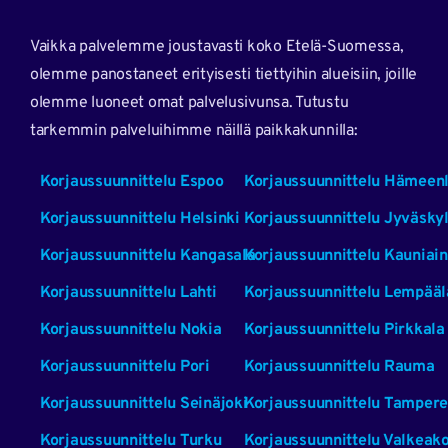
Vaikka palvelemme joustavasti koko Etelä-Suomessa,
olemme panostaneet erityisesti tiettyihin alueisiin, joille
olemme luoneet omat palvelusivunsa. Tutustu
tarkemmin palveluihimme näillä paikkakunnilla:
Korjaussuunnittelu Espoo
Korjaussuunnittelu Hämeen
Korjaussuunnittelu Helsinki
Korjaussuunnittelu Jyväsky
Korjaussuunnittelu Kangasala
Korjaussuunnittelu Kauniai
Korjaussuunnittelu Lahti
Korjaussuunnittelu Lempääl
Korjaussuunnittelu Nokia
Korjaussuunnittelu Pirkkala
Korjaussuunnittelu Pori
Korjaussuunnittelu Rauma
Korjaussuunnittelu Seinäjoki
Korjaussuunnittelu Tampere
Korjaussuunnittelu Turku
Korjaussuunnittelu Valkeak