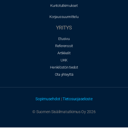
Kuntotutkimukset
Korjaussuunnittelu
YRITYS
Etusivu
Referenssit
Artikkelit
UKK
Henkilöstön tiedot
Ota yhteyttä
Sopimusehdot
|
Tietosuojaseloste
© Suomen Sisäilmatutkimus Oy 2026