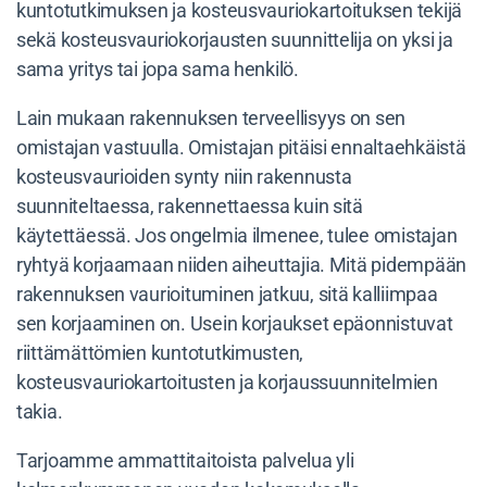
kuntotutkimuksen ja kosteusvauriokartoituksen tekijä
sekä kosteusvauriokorjausten suunnittelija on yksi ja
sama yritys tai jopa sama henkilö.
Lain mukaan rakennuksen terveellisyys on sen
omistajan vastuulla. Omistajan pitäisi ennaltaehkäistä
kosteusvaurioiden synty niin rakennusta
suunniteltaessa, rakennettaessa kuin sitä
käytettäessä. Jos ongelmia ilmenee, tulee omistajan
ryhtyä korjaamaan niiden aiheuttajia. Mitä pidempään
rakennuksen vaurioituminen jatkuu, sitä kalliimpaa
sen korjaaminen on. Usein korjaukset epäonnistuvat
riittämättömien kuntotutkimusten,
kosteusvauriokartoitusten ja korjaussuunnitelmien
takia.
Tarjoamme ammattitaitoista palvelua yli