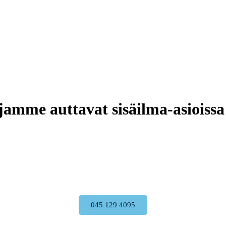
me auttavat sisäilma-asioissa
045 129 4095