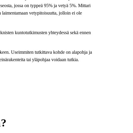
yseosta, jossa on typpeä 95% ja vetyä 5%. Mittari
laimentamaan vetypitoisuutta, jolloin ei ole
teknisten kuntotutkimusten yhteydessä sekä ennen
keen. Useimmiten tutkittava kohde on alapohja ja
einärakenteita tai yläpohjaa voidaan tutkia.
a?