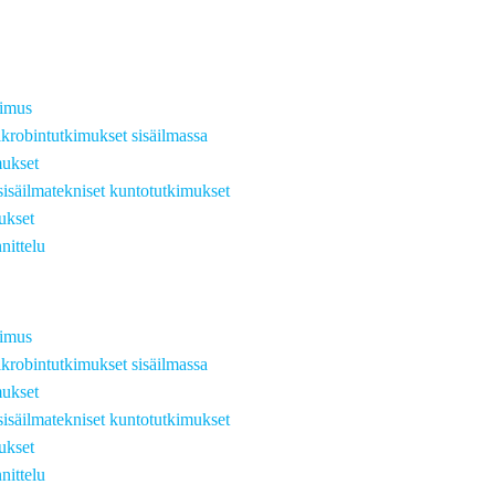
kimus
krobintutkimukset sisäilmassa
ukset
sisäilmatekniset kuntotutkimukset
kset
nittelu
kimus
krobintutkimukset sisäilmassa
ukset
sisäilmatekniset kuntotutkimukset
kset
nittelu