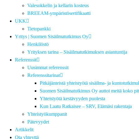
Valesokkelin ja kellarin kosteus
BREEAM-ympäristösertifikaatti
UKK
Tietopankki
Yritys | Suomen Sisäilmatutkimus Oy
Henkilöstö
Yrityksen tarina – Sisäilmatutkimuksen asiantuntija
Referenssit
Uusimmat referenssit
Referenssitarinat
Pitkäjänteistä yhteistyötä sisäilma- ja kuntotutkimu
Suomen Sisäilmatutkimus Oy auttoi meitä koko pit
Yhteistyötä kestävyyden puolesta
Kun Laatu Ratkaisee – SRV, Elämäsi rakentaja
Yhteistyökumppanit
Pätevyydet
Artikkelit
Ota yhteyttä