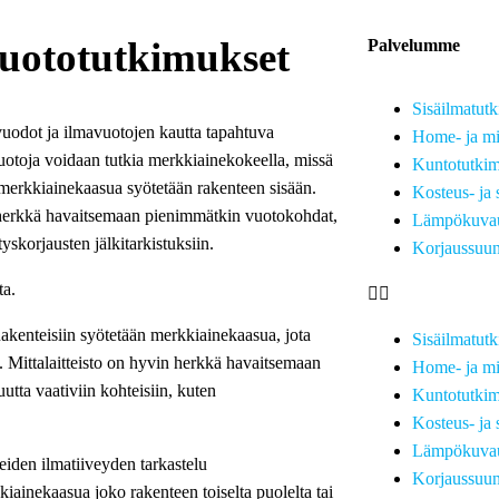
vuototutkimukset
Palvelumme
Sisäilmatut
uodot ja ilmavuotojen kautta tapahtuva
Home- ja mi
uotoja voidaan tutkia merkkiainekokeella, missä
Kuntotutkim
a merkkiainekaasua syötetään rakenteen sisään.
Kosteus- ja 
n herkkä havaitsemaan pienimmätkin vuotokohdat,
Lämpökuvau
skorjausten jälkitarkistuksiin.
Korjaussuun
ta.
kenteisiin syötetään merkkiainekaasua, jota
Sisäilmatut
an. Mittalaitteisto on hyvin herkkä havaitsemaan
Home- ja mi
tta vaativiin kohteisiin, kuten
Kuntotutkim
Kosteus- ja 
Lämpökuvau
den ilmatiiveyden tarkastelu
Korjaussuun
ainekaasua joko rakenteen toiselta puolelta tai