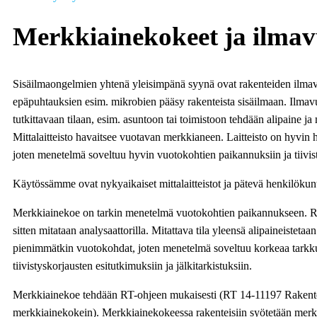
Merkkiainekokeet ja ilma
Sisäilmaongelmien yhtenä yleisimpänä syynä ovat rakenteiden ilmav
epäpuhtauksien esim. mikrobien pääsy rakenteista sisäilmaan. Ilmav
tutkittavaan tilaan, esim. asuntoon tai toimistoon tehdään alipaine j
Mittalaitteisto havaitsee vuotavan merkkianeen. Laitteisto on hyvi
joten menetelmä soveltuu hyvin vuotokohtien paikannuksiin ja tiivisty
Käytössämme ovat nykyaikaiset mittalaitteistot ja pätevä henkilökun
Merkkiainekoe on tarkin menetelmä vuotokohtien paikannukseen. Ra
sitten mitataan analysaattorilla. Mitattava tila yleensä alipaineisteta
pienimmätkin vuotokohdat, joten menetelmä soveltuu korkeaa tarkkuu
tiivistyskorjausten esitutkimuksiin ja jälkitarkistuksiin.
Merkkiainekoe tehdään RT-ohjeen mukaisesti (RT 14-11197 Rakentei
merkkiainekokein). Merkkiainekokeessa rakenteisiin syötetään merkki