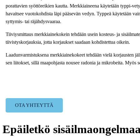
porattavien syöttöreikien kautta. Merkkiaineena käytetään typpi-vet
havaitsee vuotokohdista läpi pääsevän vedyn. Typpeä käytetään vain 
syttymis- tai räjähdysvaaraa.
Tiiviysmittaus merkkiainekokein tehdään usein kosteus- ja sisäilma
tiivistyskorjauksia, jotta korjaukset saadaan kohdistettua oikein.
Laadunvarmistuksena merkkiainekokeet tehdään vielä korjausten jäl
sen liitokset, sillä maapohjasta nousee radonia ja mikrobeita. Myös s
OTA YHTEYTTÄ
Epäiletkö sisäilmaongelma