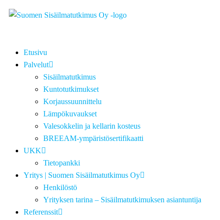
Etusivu
Palvelut
Sisäilmatutkimus
Kuntotutkimukset
Korjaussuunnittelu
Lämpökuvaukset
Valesokkelin ja kellarin kosteus
BREEAM-ympäristösertifikaatti
UKK
Tietopankki
Yritys | Suomen Sisäilmatutkimus Oy
Henkilöstö
Yrityksen tarina – Sisäilmatutkimuksen asiantuntija
Referenssit