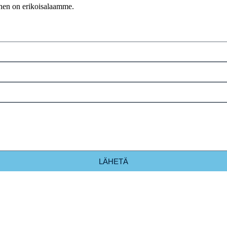
inen on erikoisalaamme.
LÄHETÄ