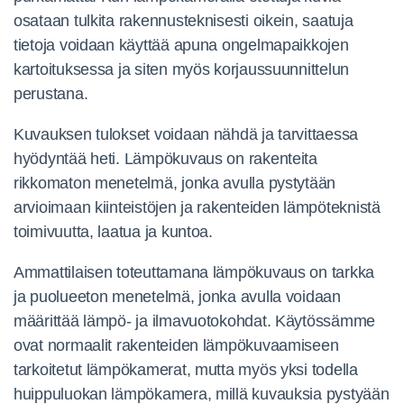
osataan tulkita rakennusteknisesti oikein, saatuja
tietoja voidaan käyttää apuna ongelmapaikkojen
kartoituksessa ja siten myös korjaussuunnittelun
perustana.
Kuvauksen tulokset voidaan nähdä ja tarvittaessa
hyödyntää heti. Lämpökuvaus on rakenteita
rikkomaton menetelmä, jonka avulla pystytään
arvioimaan kiinteistöjen ja rakenteiden lämpöteknistä
toimivuutta, laatua ja kuntoa.
Ammattilaisen toteuttamana lämpökuvaus on tarkka
ja puolueeton menetelmä, jonka avulla voidaan
määrittää lämpö- ja ilmavuotokohdat. Käytössämme
ovat normaalit rakenteiden lämpökuvaamiseen
tarkoitetut lämpökamerat, mutta myös yksi todella
huippuluokan lämpökamera, millä kuvauksia pystyään