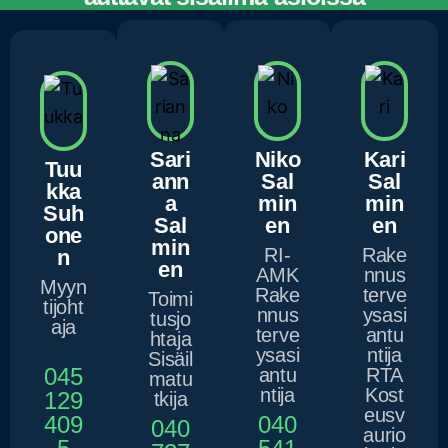
ASIANTUNTIJAMME
Sari
Niko
Kari
Tuu
ann
Sal
Sal
kka
a
min
min
Suh
Sal
en
en
one
min
RI-
Rake
n
en
AMK
nnus
Myyn
Rake
terve
Toimi
tijoht
nnus
ysasi
tusjo
aja
terve
antu
htaja
ysasi
ntija
Sisäil
045
antu
RTA
matu
ntija
Kost
129
tkija
eusv
409
040
040
aurio