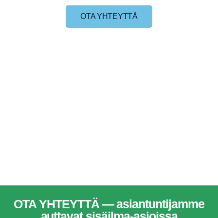
OTA YHTEYTTÄ
OTA YHTEYTTÄ — asiantuntijamme
auttavat sisäilma-asioissa