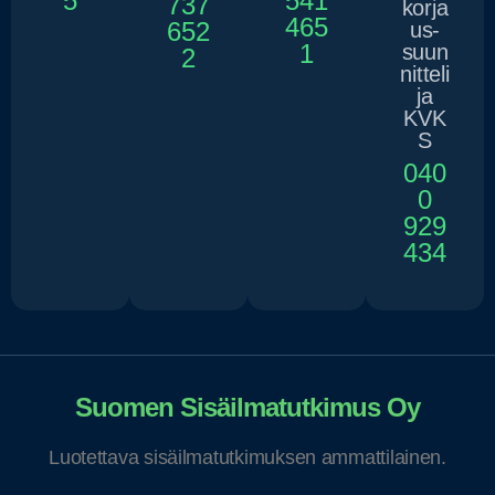
5
541
737
korja
465
652
us-
1
suun
2
nitteli
ja
KVK
S
040
0
929
434
Suomen Sisäilmatutkimus Oy
Luotettava sisäilmatutkimuksen ammattilainen.