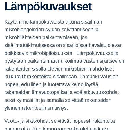
Lämpökuvaukset
Käytämme lämpökuvausta apuna sisäilman
mikrobiongelmien syiden selvittämiseen ja
mikrobilähteiden paikantamiseen, jos
sisäilmatutkimuksessa on sisätiloissa havaittu olevan
poikkeavia mikrobipitoisuuksia. Lämpökuvauksella
pystytään paikantamaan ulkoilmaa vasten sijaitsevien
rakenteiden sisällä olevien mikrobien mahdolliset
kulkureitit rakenteista sisäilmaan. Lämpökuvaus on
nopea, edullinen ja luotettava keino löytää
rakenteiden ilmavuotopaikat ja epäjatkuvuuskohdat
sekä kylmäsillat ja samalla selvittää rakenteiden
yleinen rakenteellinen tiiviys.
Vuoto- ja vikakohdat selviävät nopeasti rakenteita
purkamatta. Kun lämpökameralla otettuja kuvia