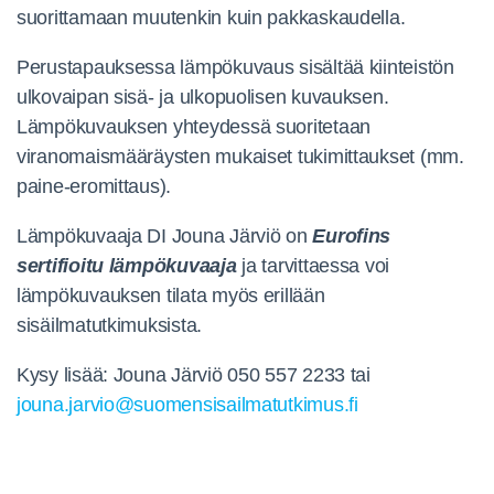
suorittamaan muutenkin kuin pakkaskaudella.
Perustapauksessa lämpökuvaus sisältää kiinteistön
ulkovaipan sisä- ja ulkopuolisen kuvauksen.
Lämpökuvauksen yhteydessä suoritetaan
viranomaismääräysten mukaiset tukimittaukset (mm.
paine-eromittaus).
Lämpökuvaaja DI Jouna Järviö on
Eurofins
sertifioitu lämpökuvaaja
ja tarvittaessa voi
lämpökuvauksen tilata myös erillään
sisäilmatutkimuksista.
Kysy lisää: Jouna Järviö 050 557 2233 tai
jouna.jarvio@suomensisailmatutkimus.fi