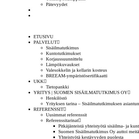
Pätevyydet
ARTIKKELIT
OTA YHTEYTTÄ
ETUSIVU
PALVELUT
Sisäilmatutkimus
Kuntotutkimukset
Korjaussuunnittelu
Lämpökuvaukset
Valesokkelin ja kellarin kosteus
BREEAM-ympäristösertifikaatti
UKK
Tietopankki
YRITYS | SUOMEN SISÄILMATUTKIMUS OY
Henkilöstö
Yrityksen tarina – Sisäilmatutkimuksen asiantun
REFERENSSIT
Uusimmat referenssit
Referenssitarinat
Pitkäjänteistä yhteistyötä sisäilma- ja ku
Suomen Sisäilmatutkimus Oy auttoi meitä
Yhteistyötä kestävyyden puolesta