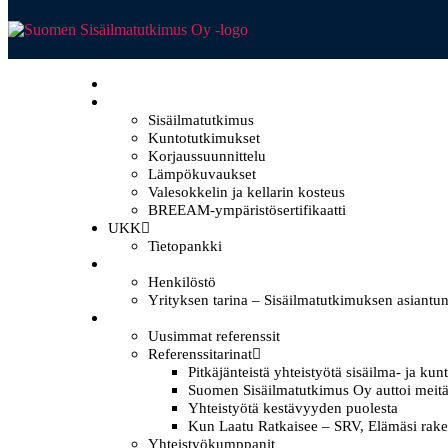
ETUSIVU
PALVELUT
Sisäilmatutkimus
Kuntotutkimukset
Korjaussuunnittelu
Lämpökuvaukset
Valesokkelin ja kellarin kosteus
BREEAM-ympäristösertifikaatti
UKK
Tietopankki
YRITYS | SUOMEN SISÄILMATUTKIMUS OY
Henkilöstö
Yrityksen tarina – Sisäilmatutkimuksen asiantun
REFERENSSIT
Uusimmat referenssit
Referenssitarinat
Pitkäjänteistä yhteistyötä sisäilma- ja ku
Suomen Sisäilmatutkimus Oy auttoi meitä
Yhteistyötä kestävyyden puolesta
Kun Laatu Ratkaisee – SRV, Elämäsi rake
Yhteistyökumppanit