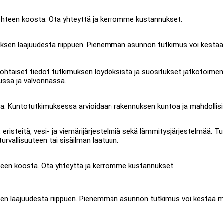
kohteen koosta. Ota yhteyttä ja kerromme kustannukset.
uksen laajuudesta riippuen. Pienemmän asunnon tutkimus voi kestä
kohtaiset tiedot tutkimuksen löydöksistä ja suositukset jatkotoime
ussa ja valvonnassa.
. Kuntotutkimuksessa arvioidaan rakennuksen kuntoa ja mahdollisia
risteitä, vesi- ja viemärijärjestelmiä sekä lämmitysjärjestelmää. 
urvallisuuteen tai sisäilman laatuun.
teen koosta. Ota yhteyttä ja kerromme kustannukset.
sen laajuudesta riippuen. Pienemmän asunnon tutkimus voi kestää 