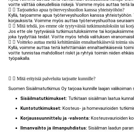
voitte välttää oikeudellisia riskejä. Voimme myös auttaa teitä la
Tarjoatteko apua työterveyshuollon kanssa yhteistyöhön?
Kyllä, tarjoamme apua työterveyshuollon kanssa yhteistyöhön. 
korjauksista. Voimme myös auttaa työterveyshuoltoa seuraamaa
Mitä tehdä, jos emme ole tyytyväisiä tutkimustuloksiin tai kor
Jos ette ole tyytyväisiä tutkimustuloksiimme tai korjauksiimm
joka tyydyttää teidät. Voitte myös tehdä valituksen viranomaisil
Voitteko auttaa meitä kehittämään ennaltaehkäiseviä toimia si
Kyllä, voimme auttaa teitä kehittämään ennaltaehkäiseviä toimi
voitte tunnistaa mahdolliset riskit ja ryhtyä toimiin niiden ehkä
työpaikalla.
Mitä erityisiä palveluita tarjoatte kunnille?
Suomen Sisäilmatutkimus Oy tarjoaa kunnille laajan valikoiman sis
Sisäilmatutkimukset:
Tutkitaan sisäilman laatua kunnal
Kuntotutkimukset:
Kosteus- ja homevaurioiden tutkimin
Korjaussuunnittelu ja -valvonta:
Kosteusvaurioiden korj
Ilmanvaihto ja ilmanpuhdistus:
Sisäilman laadun parant