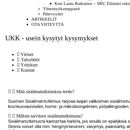
Kun Laatu Ratkaisee – SRV, Elämäsi rake
Yhteistyökumppanit
Pätevyydet
ARTIKKELIT
OTA YHTEYTTÄ
UKK - usein kysytyt kysymykset
Yleiset
Taloyhtiöt
Yritykset
Kunnat
Mitä sisäilmatutkimuksia teette?
Suomen Sisäilmantutkimus tarjoaa laajan valikoiman sisäilmatut
kosteusvaurioiden, home- ja mikrobiongelmien, pölyallergioiden
Milloin tarvitsen sisäilmatutkimusta?
Sisäilmatutkimusta kannattaa harkita, jos sinulla on epäilyksiä sis
Oireita voivat olla mm. hengitystieoireet, väsymys, päänsärky, all