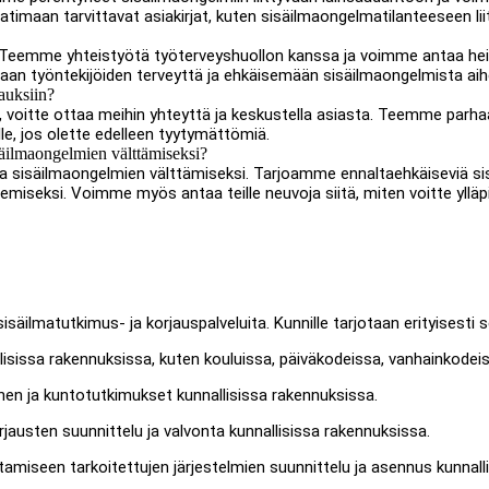
atimaan tarvittavat asiakirjat, kuten sisäilmaongelmatilanteeseen lii
Teemme yhteistyötä työterveyshuollon kanssa ja voimme antaa heill
n työntekijöiden terveyttä ja ehkäisemään sisäilmaongelmista aihe
jauksiin?
e, voitte ottaa meihin yhteyttä ja keskustella asiasta. Teemme pa
le, jos olette edelleen tyytymättömiä.
säilmaongelmien välttämiseksi?
a sisäilmaongelmien välttämiseksi. Tarjoamme ennaltaehkäiseviä sis
isemiseksi. Voimme myös antaa teille neuvoja siitä, miten voitte yllä
äilmatutkimus- ja korjauspalveluita. Kunnille tarjotaan erityisesti s
lisissa rakennuksissa, kuten kouluissa, päiväkodeissa, vanhainkodeis
en ja kuntotutkimukset kunnallisissa rakennuksissa.
austen suunnittelu ja valvonta kunnallisissa rakennuksissa.
amiseen tarkoitettujen järjestelmien suunnittelu ja asennus kunnall