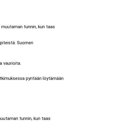
ä muutaman tunnin, kun taas
npiteistä. Suomen
 vaurioita.
Tutkimuksessa pyritään löytämään
muutaman tunnin, kun taas