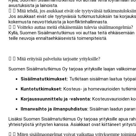
Kyllä, Suomen Sisäilmantutkimus voi auttaa teitä löytämään sopiv
avustuksista ja lainoista.
Mitä tehdä, jos asukkaat eivät ole tyytyväisiä tutkimustuloksiin
Jos asukkaat eivät ole tyytyväisiä tutkimustuloksiin tai korjauk
kokemusta neuvotteluista ja konfliktinhallinnasta.
Voitteko auttaa meitä ehkäisemään tulevia sisäilmaongelmia?
Kyllä, Suomen Sisäilmantutkimus voi auttaa teitä ehkäisemään tul
teille neuvoja ennaltaehkäisevistä toimenpiteistä.
Mitä erityisiä palveluita tarjoatte yrityksille?
Suomen Sisäilmatutkimus Oy tarjoaa yrityksille laajan valikoiman s
Sisäilmatutkimukset:
Tutkitaan sisäilman laatua työpaikoi
Kuntotutkimukset:
Kosteus- ja homevaurioiden tutkimi
Korjaussuunnittelu ja -valvonta:
Kosteusvaurioiden kor
Ilmanvaihto ja ilmanpuhdistus:
Sisäilman laadun parant
Lisäksi Suomen Sisäilmatutkimus Oy tarjoaa yrityksille apua rah
yhteistyöstä yritysten kanssa. Asiakkaat ovat kiittäneet yrity
Miten sisäilmaongelmat voivat vaikuttaa yrityksemme toimint