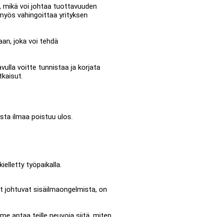
a, mikä voi johtaa tuottavuuden
myös vahingoittaa yrityksen
aan, joka voi tehdä
ulla voitte tunnistaa ja korjata
kaisut.
ista ilmaa poistuu ulos.
elletty työpaikalla.
eet johtuvat sisäilmaongelmista, on
e antaa teille neuvoja siitä, miten