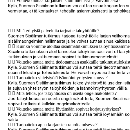
Voitteko auttaa korjausten suunnittelussa ja valvonnassa?
Kyllä, Suomen Sisäilmantutkimus voi auttaa sinua korjausten su
varmistaa, että korjaukset tehdään asianmukaisesti ja tehokkaa
Mitä erityisiä palveluita tarjoatte taloyhtiöille?
Suomen Sisäilmantutkimus tarjoaa taloyhtiöille laajan valikoim
sisäilmaongelmien hallinnasta ja he voivat auttaa sinua kaikiss
Kuinka voimme aloittaa sisäilmatutkimuksen taloyhtiössämme
Sisäilmatutkimuksen aloittamiseksi taloyhtiössäsi voit ottaa 
tutkimuksen ja valitsemaan sopivat tutkimusmenetelmät.
Voitteko auttaa meitä tiedottamaan asukkaille tutkimustuloksis
Kyllä, Suomen Sisäilmantutkimus voi auttaa teitä tiedottamaan
suunnittelusta ja toteutuksesta. He voivat myös auttaa teitä v
Tarjoatteko yhteistyötä isännöintiyritysten kanssa?
Kyllä, Suomen Sisäilmantutkimus tekee yhteistyötä useiden isänn
ja sujuvan yhteistyön taloyhtiöiden ja isännöintiyritysten välillä.
Mitä tehdä, jos taloyhtiössä on useita ongelmakohteita?
Jos taloyhtiössä on useita ongelmakohteita, Suomen Sisäilmant
sopivat ratkaisut kullekin ongelmakohteelle.
Voitteko auttaa meitä löytämään sopivat korjausyritykset?
Kyllä, Suomen Sisäilmantutkimus voi auttaa teitä löytämään sopiva
valita.
Tarjoatteko apua korjausten rahoittamisessa?