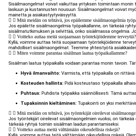
Sisäilmaongelmat voivat vaikuttaa yrityksen toimintaan monin ta
laskuun ja kustannusten nousuun. Sisäilmaongelmat voivat myös 
mainetta ja asiakastyytyväisyyttä.
Mitä meidän on tehtävä, jos epäilemme sisäilmaongelmia työ
Jos epäilette sisäilmaongelmia työpaikallanne, on tärkeää ryhty
sisäilmatutkimuksen ja selvittää, onko sisäilmassa ongelmia. J
Voitteko auttaa meitä suojaamaan työntekijöidemme terveyttä?
Kyllä, voimme auttaa teitä suojaamaan työntekijöidenne terveytt
mahdolliset sisäilmaongelmat. Teemme yhteistyötä asiakkaidem
Miten voimme parantaa sisäilman laatua työpaikallamme?
Sisäilman laatua työpaikalla voidaan parantaa monin tavoin. Tär
Hyvä ilmanvaihto:
Varmista, että työpaikalla on riittävä 
Kosteuden hallinta:
Pidä kosteustaso työpaikalla alha
Puhtaus:
Puhdista työpaikka säännöllisesti. Tämä auttaa 
Tupakoinnin kieltäminen:
Tupakointi on yksi merkittävim
Mitä meidän on tehtävä, jos työntekijät oireilevat sisäilmaong
Jos työntekijät oireilevat sisäilmaongelmien vuoksi, on tärkeää 
tärkeää ryhtyä toimiin sisäilman laadun parantamiseksi.
Voitteko auttaa meitä välttämään oikeudellisia riskejä?
Kyllä, voimme auttaa teitä välttämään oikeudellisia riskejä. Ol