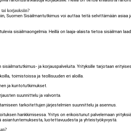
ia rahoitusratkaisuja korjauksille. Heillä on tietoa erilaisista rahoi
 tai korjauksiin?
siin, Suomen Sisäilmantutkimus voi auttaa teitä selvittämään asiaa j
evia sisäilmaongelmia. Heillä on laaja-alaista tietoa sisäilman laad
isäilmatutkimus- ja korjauspalveluita. Yrityksille tarjotaan erityises
lla, toimistoissa ja teollisuuden eri aloilla.
nen ja kuntotutkimukset.
jausten suunnittelu ja valvonta.
amiseen tarkoitettujen järjestelmien suunnittelu ja asennus.
oituksen hankkimisessa. Yritys on erikoistunut palvelemaan yrityksi
stä asiantuntemuksesta, luotettavuudesta ja yhteistyökyvystä.
aan?