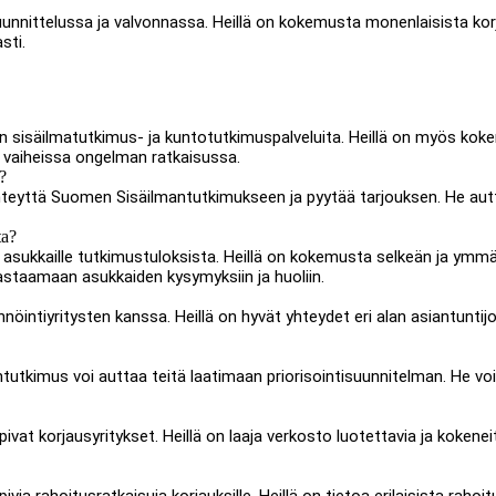
unnittelussa ja valvonnassa. Heillä on kokemusta monenlaisista kor
sti.
an sisäilmatutkimus- ja kuntotutkimuspalveluita. Heillä on myös kok
a vaiheissa ongelman ratkaisussa.
?
yhteyttä Suomen Sisäilmantutkimukseen ja pyytää tarjouksen. He au
ta?
 asukkaille tutkimustuloksista. Heillä on kokemusta selkeän ja ymm
astaamaan asukkaiden kysymyksiin ja huoliin.
öintiyritysten kanssa. Heillä on hyvät yhteydet eri alan asiantuntij
utkimus voi auttaa teitä laatimaan priorisointisuunnitelman. He v
t korjausyritykset. Heillä on laaja verkosto luotettavia ja kokeneita