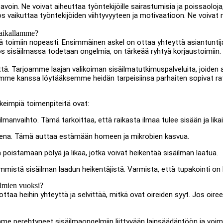
voin. Ne voivat aiheuttaa työntekijöille sairastumisia ja poissaoloj
vaikuttaa työntekijöiden viihtyvyyteen ja motivaatioon. Ne voivat 
paikallamme?
ä toimiin nopeasti. Ensimmäinen askel on ottaa yhteyttä asiantuntij
os sisäilmassa todetaan ongelmia, on tärkeää ryhtyä korjaustoimiin.
ä. Tarjoamme laajan valikoiman sisäilmatutkimuspalveluita, joiden av
me kanssa löytääksemme heidän tarpeisiinsa parhaiten sopivat rat
keimpiä toimenpiteitä ovat:
ilmanvaihto. Tämä tarkoittaa, että raikasta ilmaa tulee sisään ja lika
isena. Tämä auttaa estämään homeen ja mikrobien kasvua.
poistamaan pölyä ja likaa, jotka voivat heikentää sisäilman laatua.
mistä sisäilman laadun heikentäjistä. Varmista, että tupakointi on ki
elmien vuoksi?
ottaa heihin yhteyttä ja selvittää, mitkä ovat oireiden syyt. Jos oir
emme perehtyneet sisäilmaongelmiin liittyvään lainsäädäntöön ja voimm