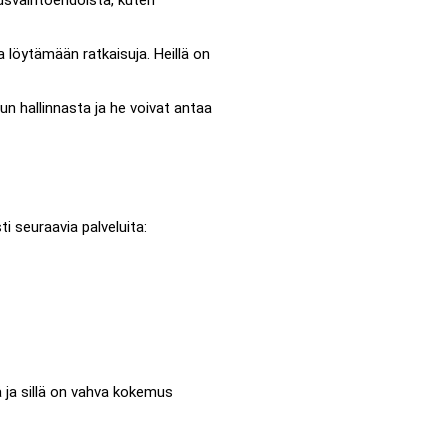
tusvaihtoehdoista, kuten
a löytämään ratkaisuja. Heillä on
un hallinnasta ja he voivat antaa
ti seuraavia palveluita:
ä ja sillä on vahva kokemus