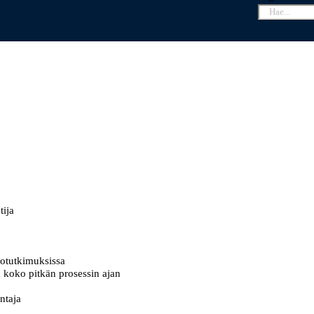
tija
ntotutkimuksissa
 koko pitkän prosessin ajan
ntaja