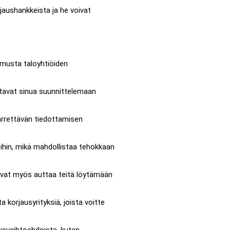
jaushankkeista ja he voivat
emusta taloyhtiöiden
ttavat sinua suunnittelemaan
ärrettävän tiedottamisen
oihin, mikä mahdollistaa tehokkaan
oivat myös auttaa teitä löytämään
 korjausyrityksiä, joista voitte