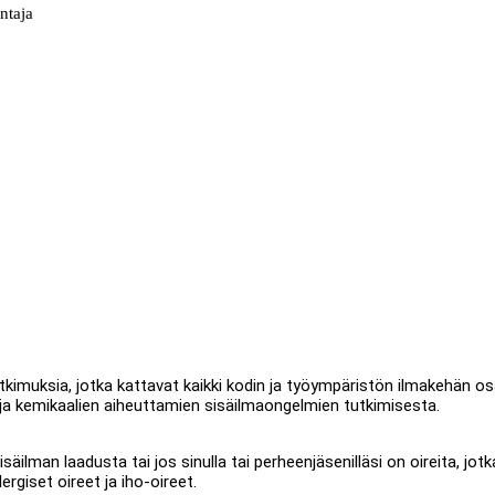
ntaja
kimuksia, jotka kattavat kaikki kodin ja työympäristön ilmakehän o
 ja kemikaalien aiheuttamien sisäilmaongelmien tutkimisesta.
äilman laadusta tai jos sinulla tai perheenjäsenilläsi on oireita, jotk
ergiset oireet ja iho-oireet.