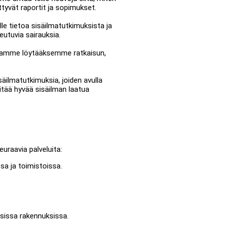
ttyvät raportit ja sopimukset.
e tietoa sisäilmatutkimuksista ja
utuvia sairauksia.
rhaamme löytääksemme ratkaisun,
äilmatutkimuksia, joiden avulla
pitää hyvää sisäilman laatua
euraavia palveluita:
sa ja toimistoissa.
isissa rakennuksissa.