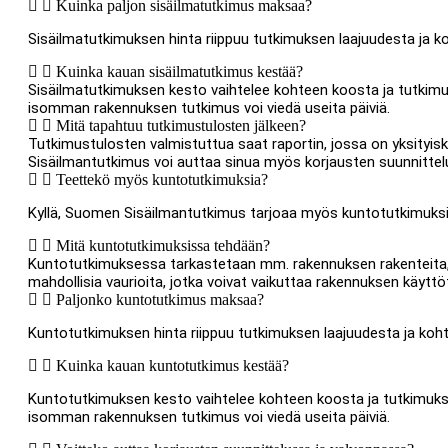
Kuinka paljon sisäilmatutkimus maksaa?
Sisäilmatutkimuksen hinta riippuu tutkimuksen laajuudesta ja 
Kuinka kauan sisäilmatutkimus kestää?
Sisäilmatutkimuksen kesto vaihtelee kohteen koosta ja tutkim
isomman rakennuksen tutkimus voi viedä useita päiviä.
Mitä tapahtuu tutkimustulosten jälkeen?
Tutkimustulosten valmistuttua saat raportin, jossa on yksityis
Sisäilmantutkimus voi auttaa sinua myös korjausten suunnittel
Teettekö myös kuntotutkimuksia?
Kyllä, Suomen Sisäilmantutkimus tarjoaa myös kuntotutkimuksia
Mitä kuntotutkimuksissa tehdään?
Kuntotutkimuksessa tarkastetaan mm. rakennuksen rakenteita, e
mahdollisia vaurioita, jotka voivat vaikuttaa rakennuksen käyttöt
Paljonko kuntotutkimus maksaa?
Kuntotutkimuksen hinta riippuu tutkimuksen laajuudesta ja koh
Kuinka kauan kuntotutkimus kestää?
Kuntotutkimuksen kesto vaihtelee kohteen koosta ja tutkimuk
isomman rakennuksen tutkimus voi viedä useita päiviä.