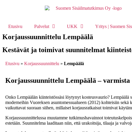
Etusivu
Palvelut
UKK
Yritys | Suomen Si
Korjaussuunnittelu Lempäälä
Kestävät ja toimivat suunnitelmat kiintei
Etusivu
»
Korjaussuunnittelu
»
Lempäälä
Korjaussuunnittelu Lempäälä – varmista
Onko Lempäälän kiinteistössäsi löytynyt kosteusvaurio? Lempäälä si
moderneihin Vuoreksen asuntomessualueen (2012) kohteisiin sekä kas
vaikuttavat suoraan siihen, millaiset korjausratkaisut toimivat käytä
Korjaussuunnittelussa muutamme tutkimushavainnot toteutuskelpoisiks
estetään. Suunnitelma laaditaan niin, että urakoitsija, tilaaja ja valv