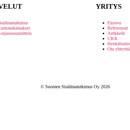
VELUT
YRITYS
isäilmatutkimus
Etusivu
untotutkimukset
Referenssit
orjaussuunnittelu
Artikkelit
UKK
Henkilöstön 
Ota yhteyttä
© Suomen Sisäilmatutkimus Oy 2026