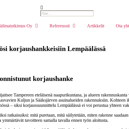
säilmatutkimus Oy
Referenssit
Artikkelit
Ota yht
stösi korjaushankkeisiin Lempäälässä
 onnistunut korjaushanke
jaitsee Tampereen eteläisenä naapurikuntana, ja alueen rakennuskanta 
vavien Kuljun ja Sääksjärven asuinalueiden rakennuksiin. Kohteen ikä,
nnössä – siksi korjaussuunnittelu Lempäälässä ei voi perustua yhteen vak
i ratkaisuiksi: mitä puretaan, mitä säilytetään, miten rakenne saadaa
oja ymmärtävät tavoitteen samalla tavalla ennen työn aloitusta.