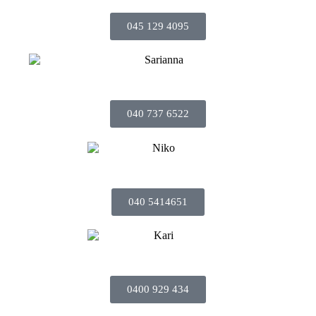
045 129 4095
040 737 6522
040 5414651
0400 929 434