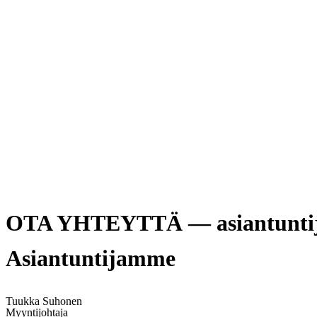
OTA YHTEYTTÄ — asiantuntijam
Asiantuntijamme
Tuukka Suhonen
Myyntijohtaja