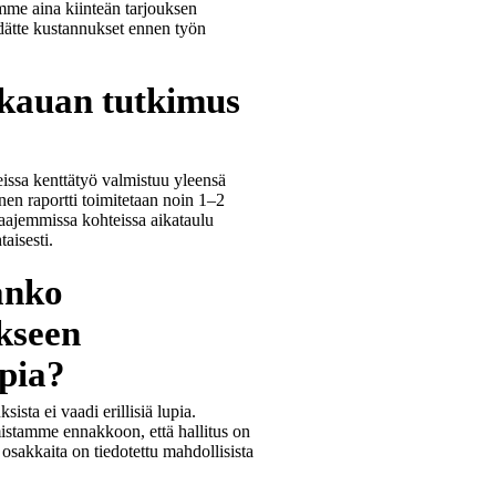
mme aina kiinteän tarjouksen
edätte kustannukset ennen työn
kauan tutkimus
issa kenttätyö valmistuu yleensä
linen raportti toimitetaan noin 1–2
aajemmissa kohteissa aikataulu
aisesti.
anko
kseen
upia?
ista ei vaadi erillisiä lupia.
istamme ennakkoon, että hallitus on
 osakkaita on tiedotettu mahdollisista
.