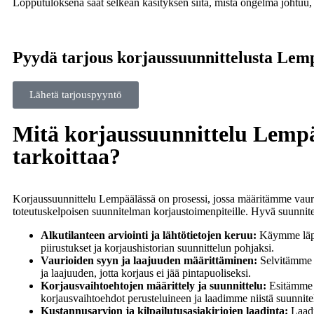
Lopputuloksena saat selkeän käsityksen siitä, mistä ongelma johtuu,
Pyydä tarjous korjaussuunnittelusta Lem
Lähetä tarjouspyyntö
Mitä korjaussuunnittelu Lemp
tarkoittaa?
Korjaussuunnittelu Lempäälässä on prosessi, jossa määritämme vaur
toteutuskelpoisen suunnitelman korjaustoimenpiteille. Hyvä suunnit
Alkutilanteen arviointi ja lähtötietojen keruu:
Käymme läpi
piirustukset ja korjaushistorian suunnittelun pohjaksi.
Vaurioiden syyn ja laajuuden määrittäminen:
Selvitämme L
ja laajuuden, jotta korjaus ei jää pintapuoliseksi.
Korjausvaihtoehtojen määrittely ja suunnittelu:
Esitämme L
korjausvaihtoehdot perusteluineen ja laadimme niistä suunnit
Kustannusarvion ja kilpailutusasiakirjojen laadinta:
Laadi