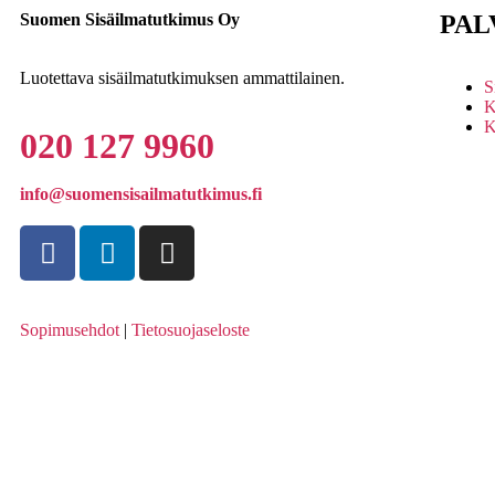
Suomen Sisäilmatutkimus Oy
PAL
Luotettava sisäilmatutkimuksen ammattilainen.
S
K
K
020 127 9960
info@suomensisailmatutkimus.fi
Sopimusehdot
|
Tietosuojaseloste