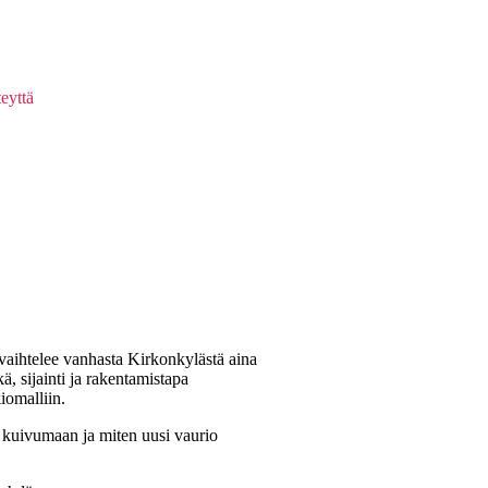
eyttä
vaihtelee vanhasta Kirkonkylästä aina
 sijainti ja rakentamistapa
iomalliin.
n kuivumaan ja miten uusi vaurio