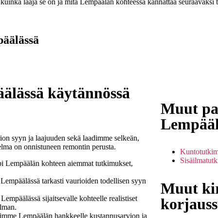
 kuinka laaja se on ja mitä Lempäälän kohteessa kannattaa seuraavaksi 
päälässä
äälässä käytännössä
Muut pa
Lempääl
ion syyn ja laajuuden sekä laadimme selkeän,
elma on onnistuneen remontin perusta.
Kuntotutki
Sisäilmatut
 Lempäälän kohteen aiemmat tutkimukset,
empäälässä tarkasti vaurioiden todellisen syyn
Muut kir
empäälässä sijaitsevalle kohteelle realistiset
korjauss
elman.
mme Lempäälän hankkeelle kustannusarvion ja