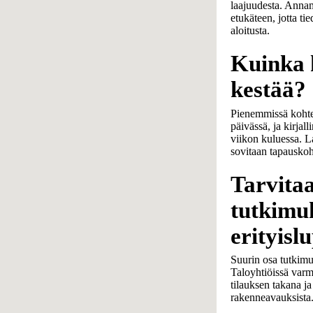
laajuudesta. Anna
etukäteen, jotta ti
aloitusta.
Kuinka 
kestää?
Pienemmissä kohte
päivässä, ja kirjal
viikon kuluessa. L
sovitaan tapauskoht
Tarvita
tutkimu
erityisl
Suurin osa tutkimuks
Taloyhtiöissä varm
tilauksen takana ja
rakenneavauksista