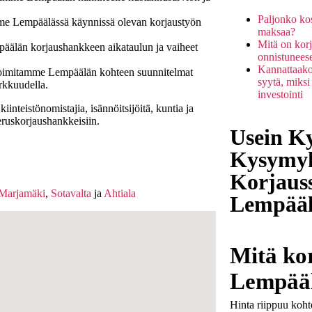
Paljonko ko
me Lempäälässä käynnissä olevan korjaustyön
maksaa?
Mitä on korj
älän korjaushankkeen aikataulun ja vaiheet
onnistuneese
Kannattaako
imitamme Lempäälän kohteen suunnitelmat
syytä, miksi
rkkuudella.
investointi
nteistönomistajia, isännöitsijöitä, kuntia ja
eruskorjaushankkeisiin.
Usein Ky
Kysymyk
Korjaus
Marjamäki
,
Sotavalta
ja
Ahtiala
Lempää
Mitä ko
Lempääl
Hinta riippuu koht