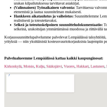
urakan kilpailutuksessa tarvittavat asiakirjat.
(Valinnainen) Työnaikainen valvonta:
Tarvittaessa valvom
etenemistä ja laatua suunnitelman mukaisesti.
Hankkeen aikataulutus ja vaiheistus:
Suunnittelemme Lempä
realistisesti ja toteutettavaksi.
Selkeä ja toteutuskelpoinen suunnitteludokumentaatio:
To
selkeinä, urakoitsijan ymmärtämässä muodossa ja riittävällä ta
Korjaussuunnittelupalvelumme palvelevat Lempäälässä taloyhtiöitä, kii
yrityksiä — niin yksittäisistä kosteusvauriokorjauksista laajempiin p
Palvelualueemme Lempäälässä kattaa kaikki kaupunginosat:
Kirkonkylä
,
Moisio
,
Kulju
,
Sääksjärvi
,
Vuores
,
Hakkari
,
Lastunen
,