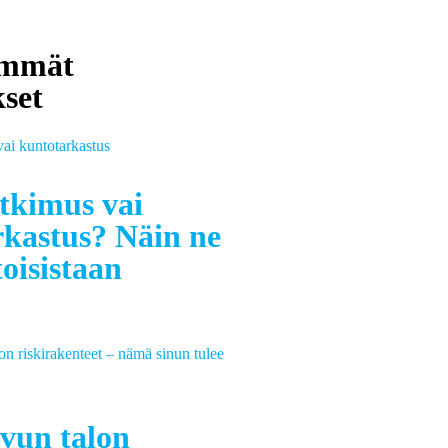
immät
kset
tkimus vai
kastus? Näin ne
toisistaan
vun talon