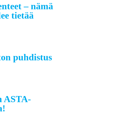
enteet – nämä
ee tietää
ton puhdistus
n ASTA-
a!