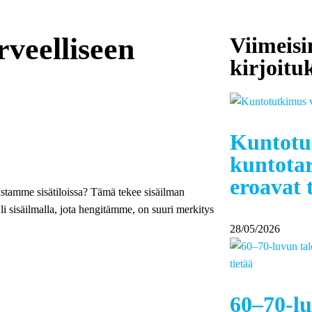
rveelliseen
Viimeis
kirjoitu
Kuntotu
kuntotar
eroavat 
stamme sisätiloissa? Tämä tekee sisäilman
li sisäilmalla, jota hengitämme, on suuri merkitys
28/05/2026
60–70-lu