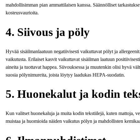
mahdollisimman pian ammattilaisen kanssa. Säännölliset tarkastukset
kosteusvaurioita.
4. Siivous ja pöly
Hyvää sisäilmanlaatuun negatiivisesti vaikuttavat pölyt ja allergeeni
vaikutusta. Erilaiset kasvit vaikuttavat sisäilman laatuun positiivisesti,
aineita ja tuottavat happea. Siivouksessa ja muutenkin olisi hyvä väl
suosia pölynimureita, joista löytyy laadukas HEPA-suodatin.
5. Huonekalut ja kodin tekst
Kun valitset huonekaluja ja muita kodin tekstiilejä, kuten mattoja, ver
muistaa ja huomioida näiden vaikutus pölyn ja mahdollisten kemikaal