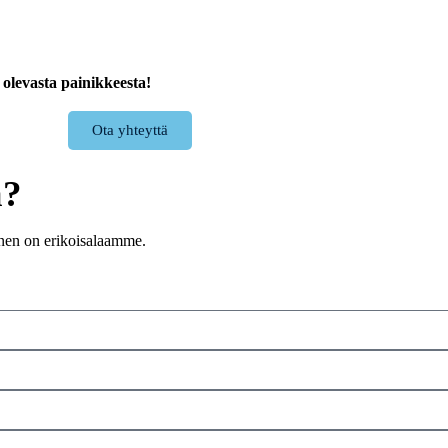
olevasta painikkeesta!
Ota yhteyttä
a?
inen on erikoisalaamme.