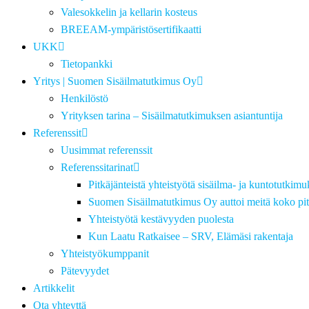
Valesokkelin ja kellarin kosteus
BREEAM-ympäristösertifikaatti
UKK
Tietopankki
Yritys | Suomen Sisäilmatutkimus Oy
Henkilöstö
Yrityksen tarina – Sisäilmatutkimuksen asiantuntija
Referenssit
Uusimmat referenssit
Referenssitarinat
Pitkäjänteistä yhteistyötä sisäilma- ja kuntotutkimu
Suomen Sisäilmatutkimus Oy auttoi meitä koko pit
Yhteistyötä kestävyyden puolesta
Kun Laatu Ratkaisee – SRV, Elämäsi rakentaja
Yhteistyökumppanit
Pätevyydet
Artikkelit
Ota yhteyttä