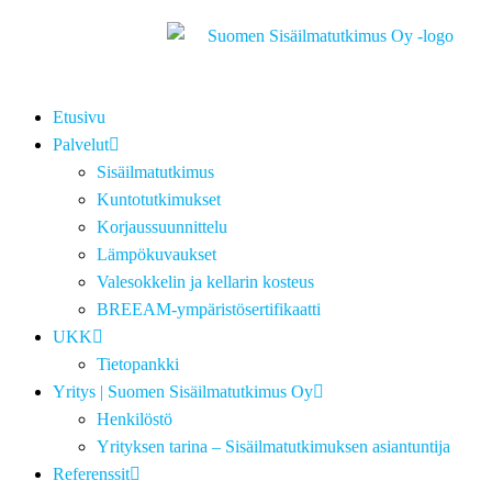
Etusivu
Palvelut
Sisäilmatutkimus
Kuntotutkimukset
Korjaussuunnittelu
Lämpökuvaukset
Valesokkelin ja kellarin kosteus
BREEAM-ympäristösertifikaatti
UKK
Tietopankki
Yritys | Suomen Sisäilmatutkimus Oy
Henkilöstö
Yrityksen tarina – Sisäilmatutkimuksen asiantuntija
Referenssit