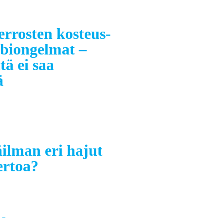
errosten kosteus-
obiongelmat –
tä ei saa
ä
äilman eri hajut
ertoa?