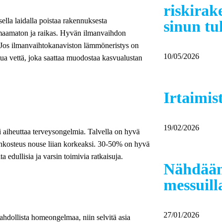
riskirak
ella laidalla poistaa rakennuksesta
sinun tul
omaamaton ja raikas. Hyvän ilmanvaihdon
 Jos ilmanvaihtokanaviston lämmöneristys on
10/05/2026
tua vettä, joka saattaa muodostaa kasvualustan
Irtaimis
19/02/2026
oi aiheuttaa terveysongelmia. Talvella on hyvä
mankosteus nouse liian korkeaksi. 30-50% on hyvä
edullisia ja varsin toimivia ratkaisuja.
Nähdää
messuill
27/01/2026
ahdollista homeongelmaa, niin selvitä asia