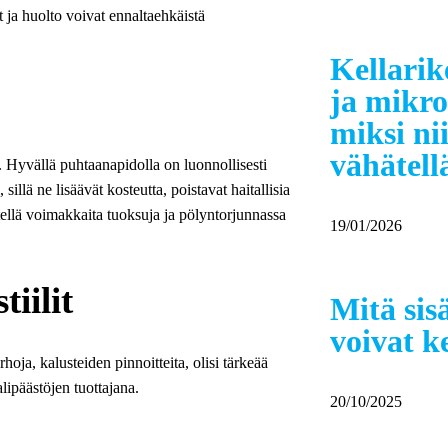
 ja huolto voivat ennaltaehkäistä
Kellarik
ja mikr
miksi nii
vähätell
t. Hyvällä puhtaanapidolla on luonnollisesti
 sillä ne lisäävät kosteutta, poistavat haitallisia
tellä voimakkaita tuoksuja ja pölyntorjunnassa
19/01/2026
iilit
Mitä sis
voivat k
hoja, kalusteiden pinnoitteita, olisi tärkeää
ipäästöjen tuottajana.
20/10/2025