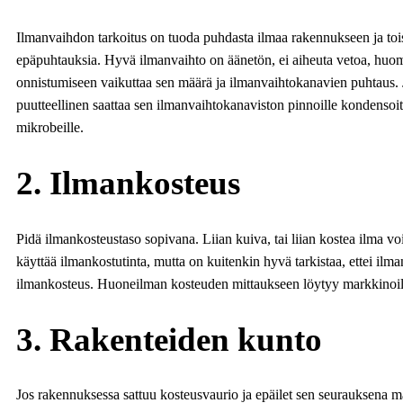
Ilmanvaihdon tarkoitus on tuoda puhdasta ilmaa rakennukseen ja tois
epäpuhtauksia. Hyvä ilmanvaihto on äänetön, ei aiheuta vetoa, hu
onnistumiseen vaikuttaa sen määrä ja ilmanvaihtokanavien puhtaus.
puutteellinen saattaa sen ilmanvaihtokanaviston pinnoille kondensoi
mikrobeille.
2. Ilmankosteus
Pidä ilmankosteustaso sopivana. Liian kuiva, tai liian kostea ilma v
käyttää ilmankostutinta, mutta on kuitenkin hyvä tarkistaa, ettei il
ilmankosteus. Huoneilman kosteuden mittaukseen löytyy markkinoilta 
3. Rakenteiden kunto
Jos rakennuksessa sattuu kosteusvaurio ja epäilet sen seurauksena m