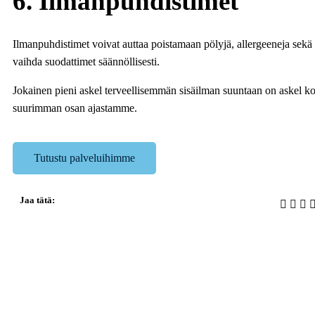
6. Ilmanpuhdistimet
Ilmanpuhdistimet voivat auttaa poistamaan pölyjä, allergeeneja sekä 
vaihda suodattimet säännöllisesti.
Jokainen pieni askel terveellisemmän sisäilman suuntaan on askel koh
suurimman osan ajastamme.
Tutustu palveluihimme
Jaa tätä: