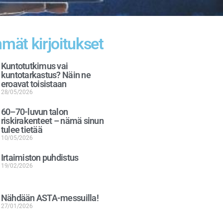
mät kirjoitukset
Kuntotutkimus vai
kuntotarkastus? Näin ne
eroavat toisistaan
28/05/2026
60–70-luvun talon
riskirakenteet – nämä sinun
tulee tietää
10/05/2026
Irtaimiston puhdistus
19/02/2026
Nähdään ASTA-messuilla!
27/01/2026