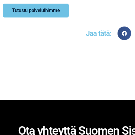
Tutustu palveluihimme
Jaa tätä:
Ota yhteyttä Suomen Sis