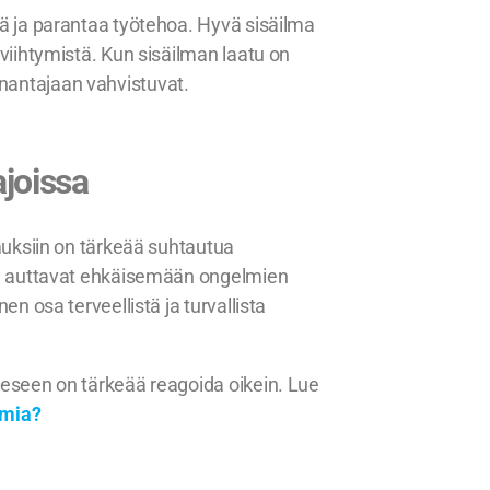
tä ja parantaa työtehoa. Hyvä sisäilma
 viihtymistä. Kun sisäilman laatu on
nantajaan vahvistuvat.
joissa
emuksiin on tärkeää suhtautua
nen auttavat ehkäisemään ongelmien
en osa terveellistä ja turvallista
eeseen on tärkeää reagoida oikein. Lue
imia?