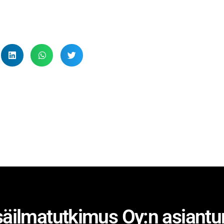
äilmatutkimus Oy:n asiantunt