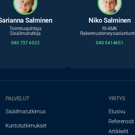
Sarianna Salminen
Niko Salminen
Toimitusjohtaja
RI-AMK
Sisäilmatutkija
Rakennusterveysasiantunti
040 737 6522
040 5414651
PALVELUT
YRITYS
Sisäilmatutkimus
Etusivu
Referenssit
Kuntotutkimukset
Artikkelit