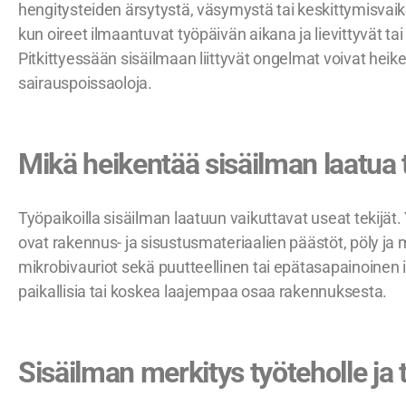
hengitysteiden ärsytystä, väsymystä tai keskittymisvaik
kun oireet ilmaantuvat työpäivän aikana ja lievittyvät tai
Pitkittyessään sisäilmaan liittyvät ongelmat voivat heike
sairauspoissaoloja.
Mikä heikentää sisäilman laatua 
Työpaikoilla sisäilman laatuun vaikuttavat useat tekijät.
ovat rakennus- ja sisustusmateriaalien päästöt, pöly ja m
mikrobivauriot sekä puutteellinen tai epätasapainoinen 
paikallisia tai koskea laajempaa osaa rakennuksesta.
Sisäilman merkitys työteholle ja 