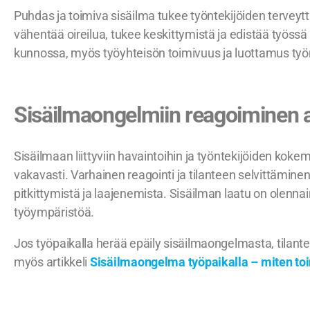
Puhdas ja toimiva sisäilma tukee työntekijöiden terveyt
vähentää oireilua, tukee keskittymistä ja edistää työssä
kunnossa, myös työyhteisön toimivuus ja luottamus työ
Sisäilmaongelmiin reagoiminen a
Sisäilmaan liittyviin havaintoihin ja työntekijöiden kok
vakavasti. Varhainen reagointi ja tilanteen selvittämi
pitkittymistä ja laajenemista. Sisäilman laatu on olennain
työympäristöä.
Jos työpaikalla herää epäily sisäilmaongelmasta, tilant
myös artikkeli
Sisäilmaongelma työpaikalla – miten to