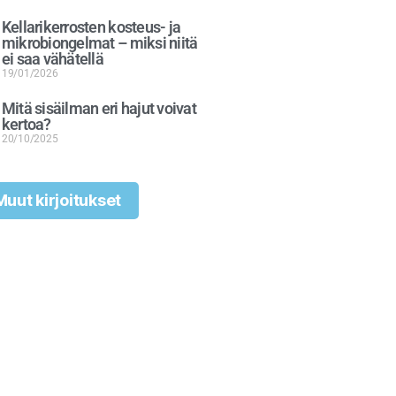
Kellarikerrosten kosteus- ja
mikrobiongelmat – miksi niitä
ei saa vähätellä
19/01/2026
Mitä sisäilman eri hajut voivat
kertoa?
20/10/2025
Muut kirjoitukset