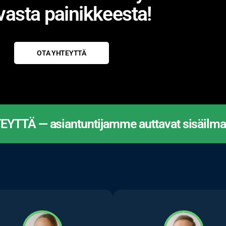
vasta painikkeesta!
OTA YHTEYTTÄ
YTTÄ — asiantuntijamme auttavat sisäilma