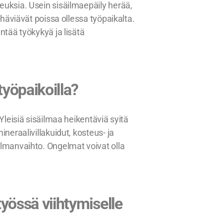
euksia. Usein sisäilmaepäily herää,
 häviävät poissa ollessa työpaikalta.
ntää työkykyä ja lisätä
työpaikoilla?
 Yleisiä sisäilmaa heikentäviä syitä
ineraalivillakuidut, kosteus- ja
ilmanvaihto. Ongelmat voivat olla
työssä viihtymiselle