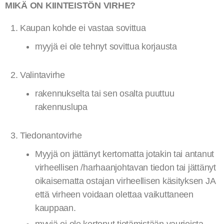
MIKÄ ON KIINTEISTÖN VIRHE?
Kaupan kohde ei vastaa sovittua
myyjä ei ole tehnyt sovittua korjausta
Valintavirhe
rakennukselta tai sen osalta puuttuu
rakennuslupa
Tiedonantovirhe
Myyjä on jättänyt kertomatta jotakin tai antanut
virheellisen /harhaanjohtavan tiedon tai jättänyt
oikaisematta ostajan virheellisen käsityksen JA
että virheen voidaan olettaa vaikuttaneen
kauppaan.