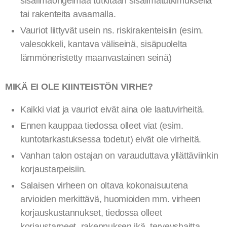
sisäilmaongelmaa tutkitaan sisäilmatutkimuksella
tai rakenteita avaamalla.
Vauriot liittyvät usein ns. riskirakenteisiin (esim.
valesokkeli, kantava väliseinä, sisäpuolelta
lämmöneristetty maanvastainen seinä)
MIKÄ EI OLE KIINTEISTÖN VIRHE?
Kaikki viat ja vauriot eivät aina ole laatuvirheitä.
Ennen kauppaa tiedossa olleet viat (esim.
kuntotarkastuksessa todetut) eivät ole virheitä.
Vanhan talon ostajan on varauduttava yllättäviinkin
korjaustarpeisiin.
Salaisen virheen on oltava kokonaisuutena
arvioiden merkittävä, huomioiden mm. virheen
korjauskustannukset, tiedossa olleet
korjaustarpeet, rakennuksen ikä, terveyshaitta,