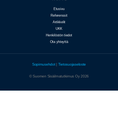
Etusivu
Referenssit
Artikkelit
UKK
Henkilöstön tiedot
Ota yhteyttä
Sopimusehdot
|
Tietosuojaseloste
© Suomen Sisäilmatutkimus Oy 2026