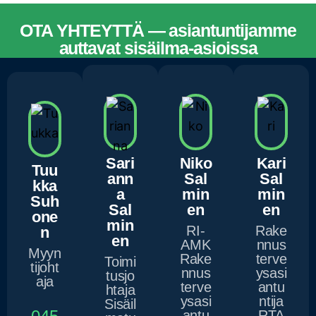
OTA YHTEYTTÄ — asiantuntijamme
auttavat sisäilma-asioissa
ASIANTUNTIJAMME
Sari
Niko
Kari
Tuu
ann
Sal
Sal
kka
a
min
min
Suh
Sal
en
en
one
min
RI-
Rake
n
en
AMK
nnus
Myyn
Rake
terve
Toimi
tijoht
nnus
ysasi
tusjo
aja
terve
antu
htaja
ysasi
ntija
Sisäil
antu
RTA