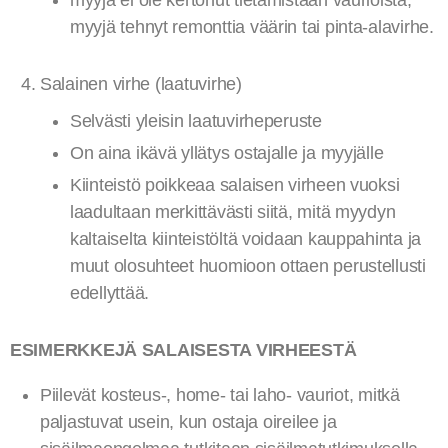
myyjä ei ole kertonut tietämistään vaurioista,
myyjä tehnyt remonttia väärin tai pinta-alavirhe.
Salainen virhe (laatuvirhe)
Selvästi yleisin laatuvirheperuste
On aina ikävä yllätys ostajalle ja myyjälle
Kiinteistö poikkeaa salaisen virheen vuoksi
laadultaan merkittävästi siitä, mitä myydyn
kaltaiselta kiinteistöltä voidaan kauppahinta ja
muut olosuhteet huomioon ottaen perustellusti
edellyttää.
ESIMERKKEJÄ SALAISESTA VIRHEESTÄ
Piilevät kosteus-, home- tai laho- vauriot, mitkä
paljastuvat usein, kun ostaja oireilee ja