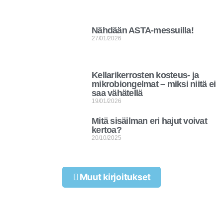
Nähdään ASTA-messuilla!
27/01/2026
Kellarikerrosten kosteus- ja
mikrobiongelmat – miksi niitä ei
saa vähätellä
19/01/2026
Mitä sisäilman eri hajut voivat
kertoa?
20/10/2025
Muut kirjoitukset