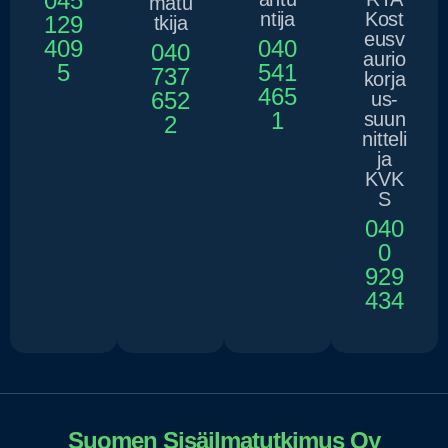
045
matu
ntija
Kost
129
tkija
eusv
409
040
040
aurio
5
541
737
korja
465
652
us-
1
suun
2
nitteli
ja
KVK
S
040
0
929
434
Suomen Sisäilmatutkimus Oy