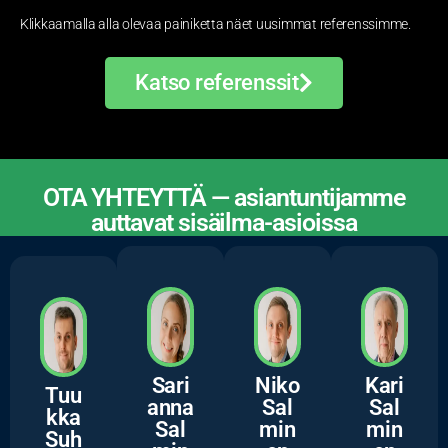
Klikkaamalla alla olevaa painiketta näet uusimmat referenssimme.
Katso referenssit
OTA YHTEYTTÄ — asiantuntijamme
auttavat sisäilma-asioissa
ASIANTUNTIJAMME
Sari
Niko
Kari
Tuu
anna
Sal
Sal
kka
Sal
min
min
Suh