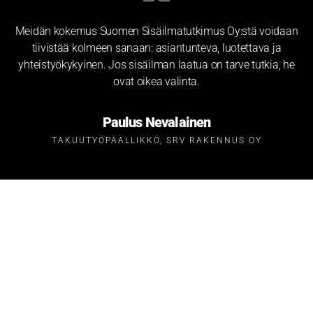
Meidän kokemus Suomen Sisäilmatutkimus Oy:stä voidaan
tiivistää kolmeen sanaan: asiantunteva, luotettava ja
yhteistyökykyinen. Jos sisäilman laatua on tarve tutkia, he
ovat oikea valinta.
Paulus Nevalainen
TAKUUTYÖPÄÄLLIKKÖ, SRV RAKENNUS OY