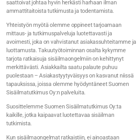
saattoivat johtaa hyvin herkästi harhaan ilman
ammattitaitoista tutkimusta ja todentamista.
Yhteistyön myötä olemme oppineet tarjoamaan
mittaus- ja tutkimuspalveluja luotettavasti ja
avoimesti, joka on vahvistanut asiakassuhteitamme ja
luottamusta. Takuutyötoiminnan osalta kykymme
tarjota ratkaisuja sisäilmaongelmiin on kehittynyt
merkittävästi. Asiakkailta saatu palaute puhuu
puolestaan – Asiakastyytyväisyys on kasvanut niissä
tapauksissa, joissa olemme hyödyntäneet Suomen
Sisäilmatutkimus Oy:n palveluita.
Suosittelemme Suomen Sisäilmatutkimus Oy:ta
kaikille, jotka kaipaavat luotettavaa sisäilman
tutkimista.
Kun sisäilmaongelmat ratkaistiin, ei ainoastaan