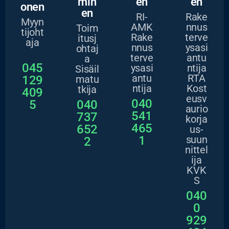
min
en
en
onen
en
RI-
Rake
Myyn
AMK
nnus
Toim
tijoht
Rake
terve
itusj
aja
nnus
ysasi
ohtaj
terve
antu
a
045
ysasi
ntija
Sisäil
antu
RTA
129
matu
ntija
Kost
tkija
409
eusv
040
5
040
aurio
541
737
korja
465
652
us-
1
suun
2
nittel
ija
KVK
S
040
0
929