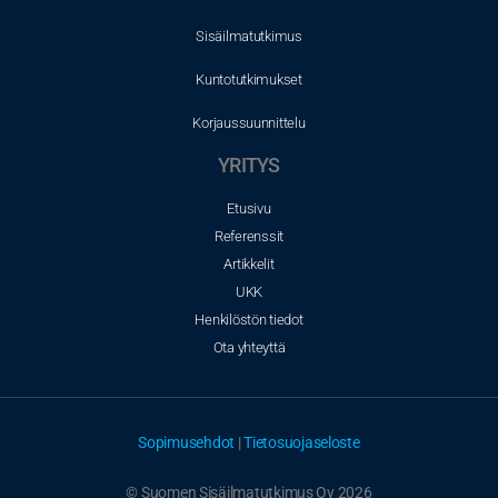
Sisäilmatutkimus
Kuntotutkimukset
Korjaussuunnittelu
YRITYS
Etusivu
Referenssit
Artikkelit
UKK
Henkilöstön tiedot
Ota yhteyttä
Sopimusehdot
|
Tietosuojaseloste
© Suomen Sisäilmatutkimus Oy 2026