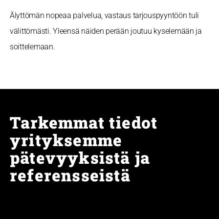
Älyttömän nopeaa palvelua, vastaus tarjouspyyntöön tuli
välittömästi. Yleensä näiden perään joutuu kyselemään ja
soittelemaan.
Tarkemmat tiedot
yrityksemme
pätevyyksistä ja
referensseistä