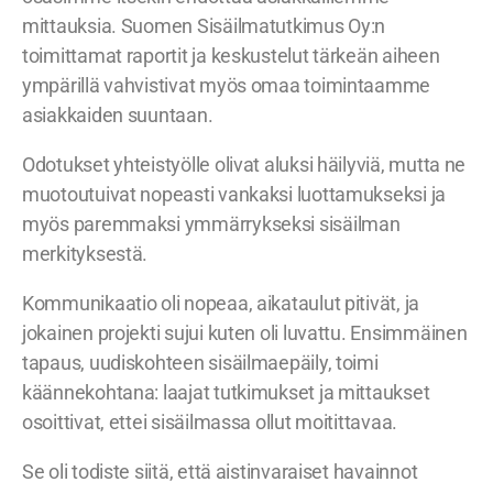
mittauksia. Suomen Sisäilmatutkimus Oy:n
toimittamat raportit ja keskustelut tärkeän aiheen
ympärillä vahvistivat myös omaa toimintaamme
asiakkaiden suuntaan.
Odotukset yhteistyölle olivat aluksi häilyviä, mutta ne
muotoutuivat nopeasti vankaksi luottamukseksi ja
myös paremmaksi ymmärrykseksi sisäilman
merkityksestä.
Kommunikaatio oli nopeaa, aikataulut pitivät, ja
jokainen projekti sujui kuten oli luvattu. Ensimmäinen
tapaus, uudiskohteen sisäilmaepäily, toimi
käännekohtana: laajat tutkimukset ja mittaukset
osoittivat, ettei sisäilmassa ollut moitittavaa.
Se oli todiste siitä, että aistinvaraiset havainnot