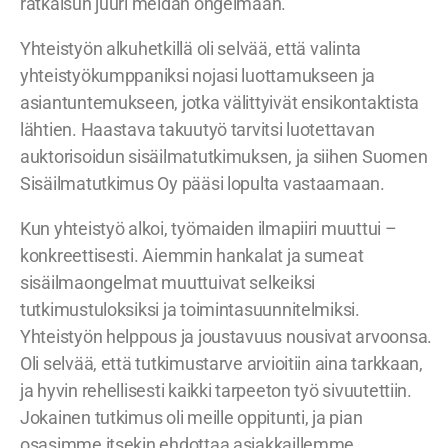
ratkaisun juuri meidän ongelmaan.
Yhteistyön alkuhetkillä oli selvää, että valinta
yhteistyökumppaniksi nojasi luottamukseen ja
asiantuntemukseen, jotka välittyivät ensikontaktista
lähtien. Haastava takuutyö tarvitsi luotettavan
auktorisoidun sisäilmatutkimuksen, ja siihen Suomen
Sisäilmatutkimus Oy pääsi lopulta vastaamaan.
Kun yhteistyö alkoi, työmaiden ilmapiiri muuttui –
konkreettisesti. Aiemmin hankalat ja sumeat
sisäilmaongelmat muuttuivat selkeiksi
tutkimustuloksiksi ja toimintasuunnitelmiksi.
Yhteistyön helppous ja joustavuus nousivat arvoonsa.
Oli selvää, että tutkimustarve arvioitiin aina tarkkaan,
ja hyvin rehellisesti kaikki tarpeeton työ sivuutettiin.
Jokainen tutkimus oli meille oppitunti, ja pian
osasimme itsekin ehdottaa asiakkaillemme