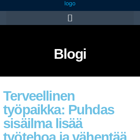
Blogi
Terveellinen
työpaikka: Puhdas
sisäilma lisää
työtehoa ja vähentää