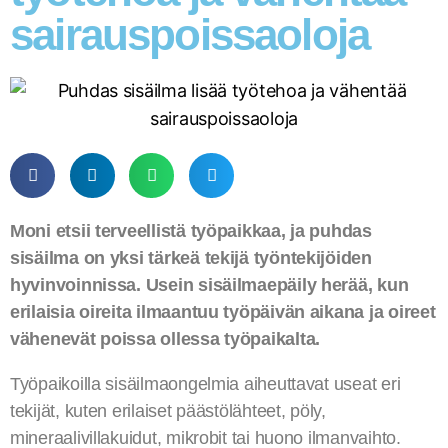
sairauspoissaoloja
Moni etsii terveellistä työpaikkaa, ja puhdas
sisäilma on yksi tärkeä tekijä työntekijöiden
hyvinvoinnissa. Usein sisäilmaepäily herää, kun
erilaisia oireita ilmaantuu työpäivän aikana ja oireet
vähenevät poissa ollessa työpaikalta.
Työpaikoilla sisäilmaongelmia aiheuttavat useat eri
tekijät, kuten erilaiset päästölähteet, pöly,
mineraalivillakuidut, mikrobit tai huono ilmanvaihto.