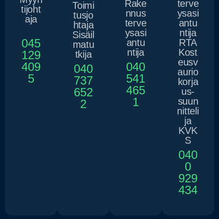
Rake
terve
Toimi
tijoht
nnus
ysasi
tusjo
aja
terve
antu
htaja
ysasi
ntija
Sisäil
045
antu
RTA
matu
ntija
Kost
129
tkija
eusv
409
040
040
aurio
5
541
737
korja
465
652
us-
1
suun
2
nitteli
ja
KVK
S
040
0
929
434