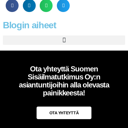
Blogin aiheet
Mitä tarkoittaa kuntotutkimus? Kattava opas asunnon ostajalle ja myyjälle!
Ota yhteyttä Suomen
Sisäilmatutkimus Oy:n
asiantuntijoihin alla olevasta
painikkeesta!
OTA YHTEYTTÄ