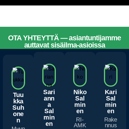
OTA YHTEYTTÄ — asiantuntijamme
auttavat sisäilma-asioissa
ASIANTUNTIJAMME
Sari
Niko
Kari
Tuu
ann
Sal
Sal
kka
a
min
min
Suh
Sal
en
en
one
min
RI-
Rake
n
en
AMK
nnus
Myyn