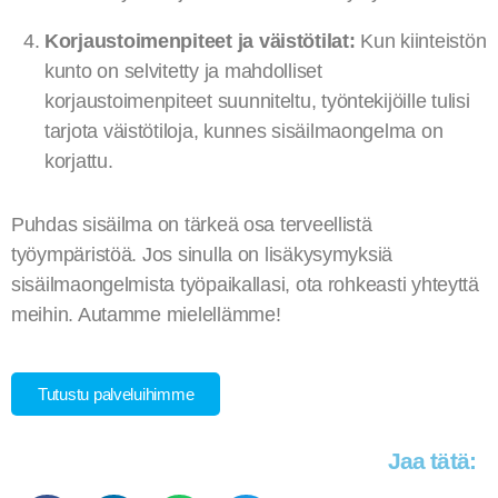
Korjaustoimenpiteet ja väistötilat:
Kun kiinteistön
kunto on selvitetty ja mahdolliset
korjaustoimenpiteet suunniteltu, työntekijöille tulisi
tarjota väistötiloja, kunnes sisäilmaongelma on
korjattu.
Puhdas sisäilma on tärkeä osa terveellistä
työympäristöä. Jos sinulla on lisäkysymyksiä
sisäilmaongelmista työpaikallasi, ota rohkeasti yhteyttä
meihin. Autamme mielellämme!
Tutustu palveluihimme
Jaa tätä: