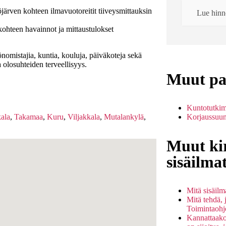
ärven kohteen ilmavuotoreitit tiiveysmittauksin
Lue hinno
teen havainnot ja mittaustulokset
önomistajia, kuntia, kouluja, päiväkoteja sekä
 olosuhteiden terveellisyys.
Muut pal
Kuntotutkim
Korjaussuunn
kala
,
Takamaa
,
Kuru
,
Viljakkala
,
Mutalankylä
,
Muut kir
sisäilma
Mitä sisäil
Mitä tehdä, 
Toimintaohje
Kannattaako 