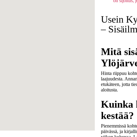
on sijoitus,
Usein Ky
– Sisäil
Mitä si
Ylöjärv
Hinta riippuu koht
laajuudesta. Anna
etukäteen, jotta ti
aloitusta.
Kuinka 
kestää?
Pienemmissä kohte
päivässä, ja kirjal
viikon kuluessa. L