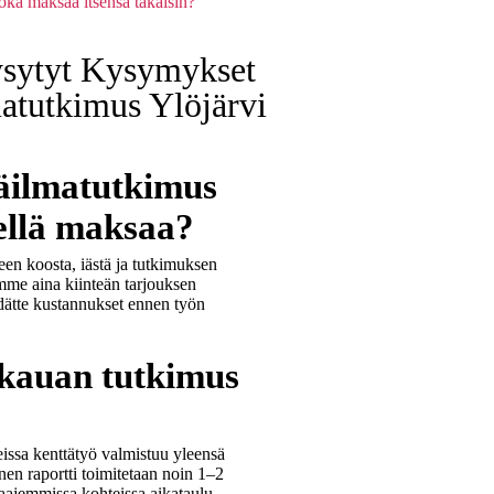
 joka maksaa itsensä takaisin?
sytyt Kysymykset
matutkimus Ylöjärvi
säilmatutkimus
ellä maksaa?
een koosta, iästä ja tutkimuksen
mme aina kiinteän tarjouksen
edätte kustannukset ennen työn
kauan tutkimus
issa kenttätyö valmistuu yleensä
linen raportti toimitetaan noin 1–2
aajemmissa kohteissa aikataulu