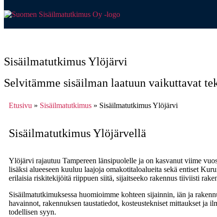
ETUSIVU
PALVELUT
UKK
YRI
Sisäilmatutkimus Ylöjärvi
Selvitämme sisäilman laatuun vaikuttavat tek
Etusivu
»
Sisäilmatutkimus
» Sisäilmatutkimus Ylöjärvi
Sisäilmatutkimus Ylöjärvellä
Ylöjärvi rajautuu Tampereen länsipuolelle ja on kasvanut viime v
lisäksi alueeseen kuuluu laajoja omakotitaloalueita sekä entiset Kur
erilaisia riskitekijöitä riippuen siitä, sijaitseeko rakennus tiiviisti
Sisäilmatutkimuksessa huomioimme kohteen sijainnin, iän ja rakennu
havainnot, rakennuksen taustatiedot, kosteustekniset mittaukset ja
todellisen syyn.