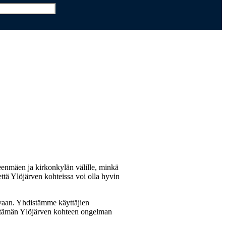
ARTIKKELIT
OTA YHTEYTTÄ
enmäen ja kirkonkylän välille, minkä
ttä Ylöjärven kohteissa voi olla hyvin
avaan. Yhdistämme käyttäjien
ri tämän Ylöjärven kohteen ongelman