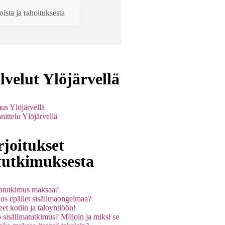
ista ja rahoituksesta
velut Ylöjärvellä
us Ylöjärvellä
ittelu Ylöjärvellä
joitukset
tutkimuksesta
matutkimus maksaa?
jos epäilet sisäilmaongelmaa?
et kotiin ja taloyhtiöön!
sisäilmatutkimus? Milloin ja miksi se