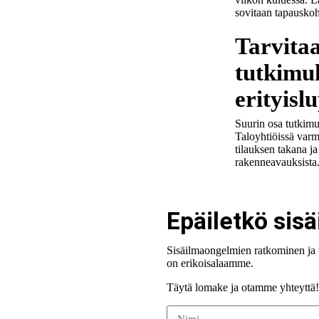
sovitaan tapauskoht
Tarvita
tutkimu
erityisl
Suurin osa tutkimuks
Taloyhtiöissä varm
tilauksen takana ja
rakenneavauksista
Epäiletkö si
Sisäilmaongelmien ratkominen ja 
on erikoisalaamme.
Täytä lomake ja otamme yhteyttä!