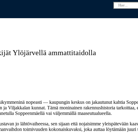
TYS | SUOMEN SISÄILMATUTKIMUS OY
REFERENSSIT
ijät Ylöjärvellä ammattitaidolla
uosikymmeninä nopeasti — kaupungin keskus on jakautunut kahtia Soppe
un ja Viljakkalan kunnat. Tämä moninainen rakennushistoria tarkoittaa, e
 rakennetulla Soppeenmäellä vai väljemmällä maaseutualueella.
stavan jo lähtövaiheessa, sen sijaan että nojaisimme yleispätevään ka
 ilmanvaihdon toimivuuden kokonaiskuvaksi, joka auttaa löytämään juu