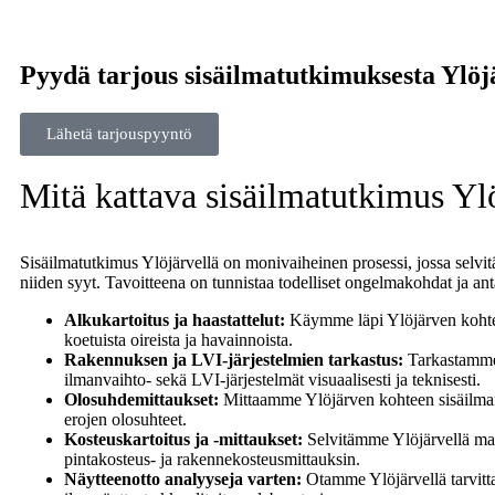
Pyydä tarjous sisäilmatutkimuksesta Ylöj
Lähetä tarjouspyyntö
Mitä kattava sisäilmatutkimus Ylö
Sisäilmatutkimus Ylöjärvellä on monivaiheinen prosessi, jossa selvit
niiden syyt. Tavoitteena on tunnistaa todelliset ongelmakohdat ja ant
Alkukartoitus ja haastattelut:
Käymme läpi Ylöjärven kohteen
koetuista oireista ja havainnoista.
Rakennuksen ja LVI-järjestelmien tarkastus:
Tarkastamme 
ilmanvaihto- sekä LVI-järjestelmät visuaalisesti ja teknisesti.
Olosuhdemittaukset:
Mittaamme Ylöjärven kohteen sisäilman 
erojen olosuhteet.
Kosteuskartoitus ja -mittaukset:
Selvitämme Ylöjärvellä mah
pintakosteus- ja rakennekosteusmittauksin.
Näytteenotto analyyseja varten:
Otamme Ylöjärvellä tarvitta