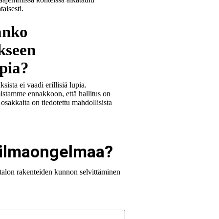
aisesti.
anko
kseen
upia?
ista ei vaadi erillisiä lupia.
istamme ennakkoon, että hallitus on
 osakkaita on tiedotettu mahdollisista
.
säilmaongelmaa?
talon rakenteiden kunnon selvittäminen