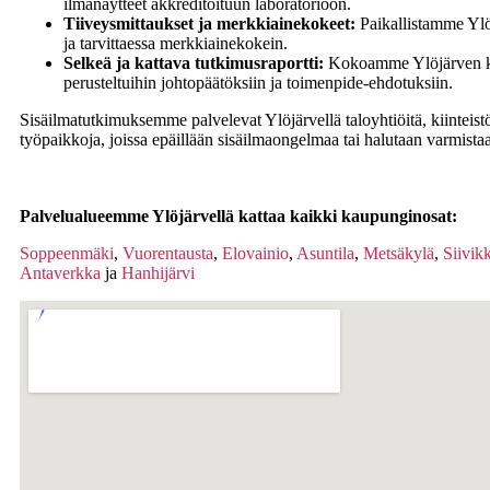
ilmanäytteet akkreditoituun laboratorioon.
Tiiveysmittaukset ja merkkiainekokeet:
Paikallistamme Ylöj
ja tarvittaessa merkkiainekokein.
Selkeä ja kattava tutkimusraportti:
Kokoamme Ylöjärven koh
perusteltuihin johtopäätöksiin ja toimenpide-ehdotuksiin.
Sisäilmatutkimuksemme palvelevat Ylöjärvellä taloyhtiöitä, kiinteist
työpaikkoja, joissa epäillään sisäilmaongelmaa tai halutaan varmistaa
Palvelualueemme Ylöjärvellä kattaa kaikki kaupunginosat:
Soppeenmäki
,
Vuorentausta
,
Elovainio
,
Asuntila
,
Metsäkylä
,
Siivik
Antaverkka
ja
Hanhijärvi