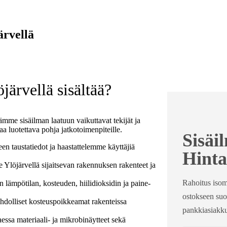
ärvellä
järvellä sisältää?
ämme sisäilman laatuun vaikuttavat tekijät ja
aa luotettava pohja jatkotoimenpiteille.
Sisäi
 taustatiedot ja haastattelemme käyttäjiä
Hinta
Ylöjärvellä sijaitsevan rakennuksen rakenteet ja
Rahoitus isom
lämpötilan, kosteuden, hiilidioksidin ja paine-
ostokseen suo
dolliset kosteuspoikkeamat rakenteissa
pankkiasiakku
essa materiaali- ja mikrobinäytteet sekä