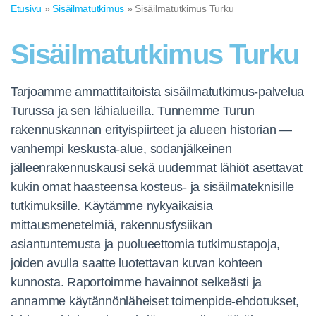
Etusivu
»
Sisäilmatutkimus
» Sisäilmatutkimus Turku
Sisäilmatutkimus Turku
Tarjoamme ammattitaitoista sisäilmatutkimus-palvelua
Turussa ja sen lähialueilla. Tunnemme Turun
rakennuskannan erityispiirteet ja alueen historian —
vanhempi keskusta-alue, sodanjälkeinen
jälleenrakennuskausi sekä uudemmat lähiöt asettavat
kukin omat haasteensa kosteus- ja sisäilmateknisille
tutkimuksille. Käytämme nykyaikaisia
mittausmenetelmiä, rakennusfysiikan
asiantuntemusta ja puolueettomia tutkimustapoja,
joiden avulla saatte luotettavan kuvan kohteen
kunnosta. Raportoimme havainnot selkeästi ja
annamme käytännönläheiset toimenpide-ehdotukset,