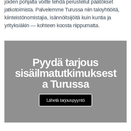
joiden pohjalta voitte tehdä perustellut päätökset
jatkotoimista. Palvelemme Turussa niin taloyhtiöitä,
kiinteistönomistajia, isännöitsijöitä kuin kuntia ja
yrityksiäkin — kohteen koosta riippumatta.
Pyydä tarjous
sisäilmatutkimuksest
a Turussa
Lähetä tarjouspyyntö