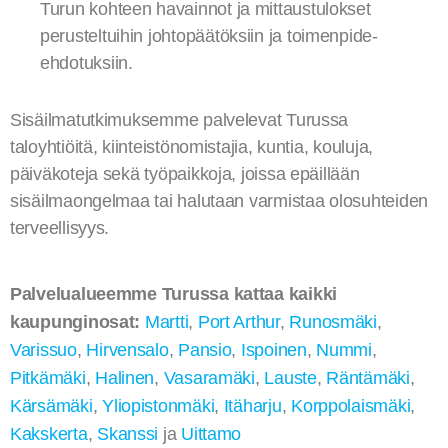
Turun kohteen havainnot ja mittaustulokset
perusteltuihin johtopäätöksiin ja toimenpide-
ehdotuksiin.
Sisäilmatutkimuksemme palvelevat Turussa
taloyhtiöitä, kiinteistönomistajia, kuntia, kouluja,
päiväkoteja sekä työpaikkoja, joissa epäillään
sisäilmaongelmaa tai halutaan varmistaa olosuhteiden
terveellisyys.
Palvelualueemme Turussa kattaa kaikki
kaupunginosat:
Martti
,
Port Arthur
,
Runosmäki
,
Varissuo
,
Hirvensalo
,
Pansio
,
Ispoinen
,
Nummi
,
Pitkämäki
,
Halinen
,
Vasaramäki
,
Lauste
,
Räntämäki
,
Kärsämäki
,
Yliopistonmäki
,
Itäharju
,
Korppolaismäki
,
Kakskerta
,
Skanssi
ja
Uittamo