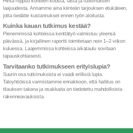
Hinta riippuu kohteen koosta, iästä ja tutkimuksen
laajuudesta. Annamme aina kiinteän tarjouksen etukäteen,
jotta tiedätte kustannukset ennen työn aloitusta.
Kuinka kauan tutkimus kestää?
Pienemmissä kohteissa kenttätyö valmistuu yleensä
päivässä, ja kirjallinen raportti toimitetaan noin 1–2 viikon
kuluessa. Laajemmissa kohteissa aikataulu sovitaan
tapauskohtaisesti.
Tarvitaanko tutkimukseen erityislupia?
Suurin osa tutkimuksista ei vaadi erillisiä lupia.
Taloyhtiöissä varmistamme ennakkoon, että hallitus on
tilauksen takana ja osakkaita on tiedotettu mahdollisista
rakenneavauksista.