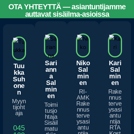
OTA YHTEYTTÄ — asiantuntijamme
auttavat sisäilma-asioissa
ASIANTUNTIJAMME
Sari
Niko
Kari
Tuu
ann
Sal
Sal
kka
a
min
min
Suh
Sal
en
en
one
min
RI-
Rake
n
en
AMK
nnus
Myyn
Rake
terve
Toimi
tijoht
nnus
ysasi
tusjo
aja
terve
antu
htaja
ysasi
ntija
Sisäil
045
antu
RTA
matu
ntija
Kost