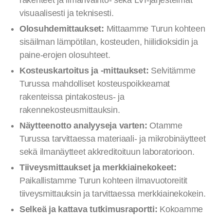
rakenteet ja ilmanvaihto- sekä LVI-järjestelmät
visuaalisesti ja teknisesti.
Olosuhdemittaukset:
Mittaamme Turun kohteen
sisäilman lämpötilan, kosteuden, hiilidioksidin ja
paine-erojen olosuhteet.
Kosteuskartoitus ja -mittaukset:
Selvitämme
Turussa mahdolliset kosteuspoikkeamat
rakenteissa pintakosteus- ja
rakennekosteusmittauksin.
Näytteenotto analyyseja varten:
Otamme
Turussa tarvittaessa materiaali- ja mikrobinäytteet
sekä ilmanäytteet akkreditoituun laboratorioon.
Tiiveysmittaukset ja merkkiainekokeet:
Paikallistamme Turun kohteen ilmavuotoreitit
tiiveysmittauksin ja tarvittaessa merkkiainekokein.
Selkeä ja kattava tutkimusraportti:
Kokoamme