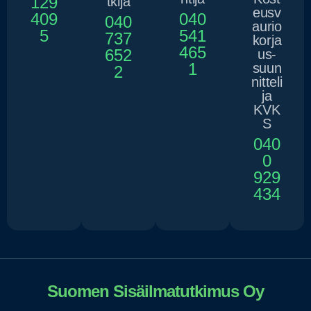
129
tkija
eusv
409
040
040
aurio
5
541
737
korja
465
652
us-
1
suun
2
nitteli
ja
KVK
S
040
0
929
434
Suomen Sisäilmatutkimus Oy