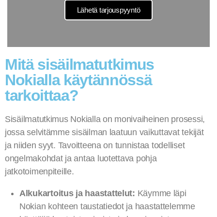
Lähetä tarjouspyyntö
Mitä sisäilmatutkimus
Nokialla käytännössä
tarkoittaa?
Sisäilmatutkimus Nokialla on monivaiheinen prosessi,
jossa selvitämme sisäilman laatuun vaikuttavat tekijät
ja niiden syyt. Tavoitteena on tunnistaa todelliset
ongelmakohdat ja antaa luotettava pohja
jatkotoimenpiteille.
Alkukartoitus ja haastattelut:
Käymme läpi
Nokian kohteen taustatiedot ja haastattelemme