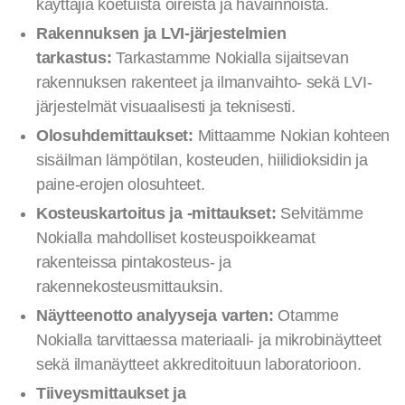
käyttäjiä koetuista oireista ja havainnoista.
Rakennuksen ja LVI-järjestelmien
tarkastus:
Tarkastamme Nokialla sijaitsevan
rakennuksen rakenteet ja ilmanvaihto- sekä LVI-
järjestelmät visuaalisesti ja teknisesti.
Olosuhdemittaukset:
Mittaamme Nokian kohteen
sisäilman lämpötilan, kosteuden, hiilidioksidin ja
paine-erojen olosuhteet.
Kosteuskartoitus ja -mittaukset:
Selvitämme
Nokialla mahdolliset kosteuspoikkeamat
rakenteissa pintakosteus- ja
rakennekosteusmittauksin.
Näytteenotto analyyseja varten:
Otamme
Nokialla tarvittaessa materiaali- ja mikrobinäytteet
sekä ilmanäytteet akkreditoituun laboratorioon.
Tiiveysmittaukset ja