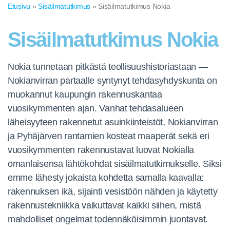
Etusivu
»
Sisäilmatutkimus
» Sisäilmatutkimus Nokia
Sisäilmatutkimus Nokia
Nokia
tunnetaan pitkästä
teollisuushistoriastaan —
Nokianvirran partaalle
syntynyt
tehdasyhdyskunta on
muokannut
kaupungin
rakennuskantaa
vuosikymmenten ajan.
Vanhat
tehdasalueen
läheisyyteen rakennetut
asuinkiinteistöt,
Nokianvirran
ja
Pyhäjärven rantamien
kosteat maaperät
sekä eri
vuosikymmenten
rakennustavat luovat
Nokialla
omanlaisensa
lähtökohdat
sisäilmatutkimukselle. Siksi
emme
lähesty jokaista
kohdetta samalla
kaavalla:
rakennuksen ikä,
sijainti vesistöön
nähden ja
käytetty
rakennustekniikka vaikuttavat
kaikki siihen,
mistä
mahdolliset ongelmat
todennäköisimmin juontavat.