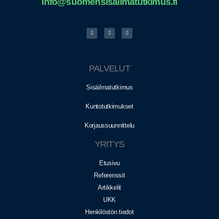
info@suomensisailmatutkimus.fi
PALVELUT
Sisäilmatutkimus
Kuntotutkimukset
Korjaussuunnittelu
YRITYS
Etusivu
Referenssit
Artikkelit
UKK
Henkilöstön tiedot