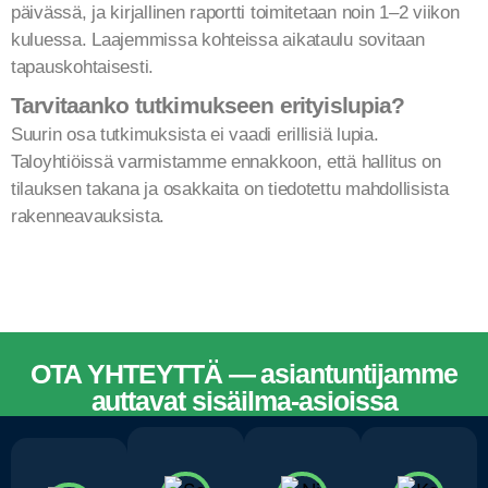
päivässä, ja kirjallinen raportti toimitetaan noin 1–2 viikon
kuluessa. Laajemmissa kohteissa aikataulu sovitaan
tapauskohtaisesti.
Tarvitaanko tutkimukseen erityislupia?
Suurin osa tutkimuksista ei vaadi erillisiä lupia.
Taloyhtiöissä varmistamme ennakkoon, että hallitus on
tilauksen takana ja osakkaita on tiedotettu mahdollisista
rakenneavauksista.
OTA YHTEYTTÄ — asiantuntijamme
auttavat sisäilma-asioissa