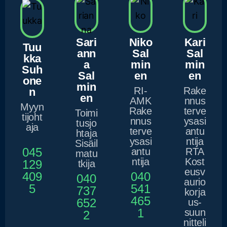
ASIANTUNTIJAMME
Sari
Niko
Kari
Tuu
ann
Sal
Sal
kka
a
min
min
Suh
Sal
en
en
one
min
RI-
Rake
n
en
AMK
nnus
Myyn
Rake
terve
Toimi
tijoht
nnus
ysasi
tusjo
aja
terve
antu
htaja
ysasi
ntija
Sisäil
045
antu
RTA
matu
ntija
Kost
129
tkija
eusv
409
040
040
aurio
5
541
737
korja
465
652
us-
1
suun
2
nitteli