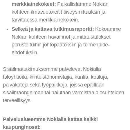
merkkiainekokeet:
Paikallistamme Nokian
kohteen ilmavuotoreitit tiiveysmittauksin ja
tarvittaessa merkkiainekokein.
Selkeä ja kattava tutkimusraportti:
Kokoamme
Nokian kohteen havainnot ja mittaustulokset
perusteltuihin johtopäätöksiin ja toimenpide-
ehdotuksiin.
Sisäilmatutkimuksemme palvelevat Nokialla
taloyhtiöitä, kiinteistönomistajia, kuntia, kouluja,
päiväkoteja sekä työpaikkoja, joissa epäillään
sisäilmaongelmaa tai halutaan varmistaa olosuhteiden
terveellisyys.
Palvelualueemme Nokialla kattaa kaikki
kaupunginosat: