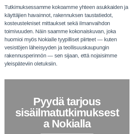
Tutkimuksessa
mme kokoamme
yhteen asukkaiden
ja
käyttäjien
havainnot,
rakennuksen
taustatiedot,
kosteustekniset mittaukset
sekä ilmanvaihdon
toimivuuden. Näin saamme
kokonaiskuvan, joka
huomioi
myös Nokialle
tyypilliset piirteet —
kuten
vesistöjen
läheisyyden ja
teollisuuskaupungin
rakennusperinnön — sen sijaan, että
nojaisimme
yleispäteviin
oletuksiin.
Pyydä tarjous
sisäilmatutkimuksest
a Nokialla