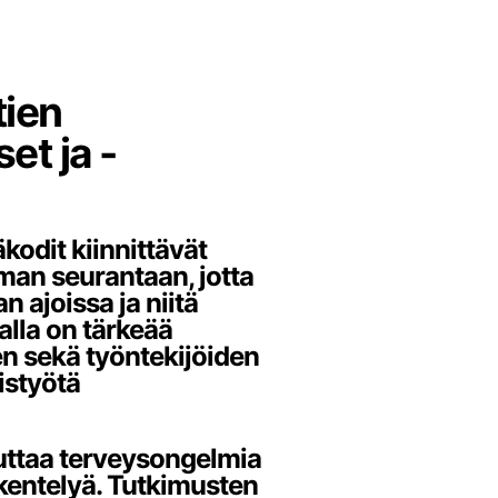
tien
et ja -
äkodit kiinnittävät
man seurantaan, jotta
 ajoissa ja niitä
lla on tärkeää
n sekä työntekijöiden
istyötä
uttaa terveysongelmia
skentelyä. Tutkimusten