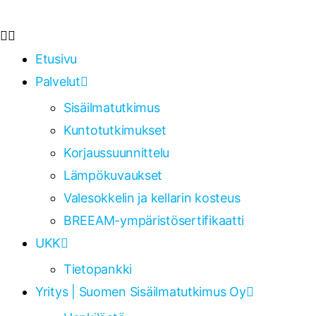
Etusivu
Palvelut
Sisäilmatutkimus
Kuntotutkimukset
Korjaussuunnittelu
Lämpökuvaukset
Valesokkelin ja kellarin kosteus
BREEAM-ympäristösertifikaatti
UKK
Tietopankki
Yritys | Suomen Sisäilmatutkimus Oy