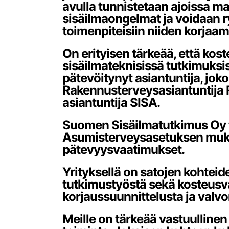
avulla tunnistetaan ajoissa ma
sisäilmaongelmat ja voidaan ry
toimenpiteisiin niiden korjaam
On erityisen tärkeää, että kost
sisäilmateknisissä tutkimuks
pätevöitynyt asiantuntija, joko
Rakennusterveysasiantuntija R
asiantuntija SISA.
Suomen Sisäilmatutkimus Oy t
Asumisterveysasetuksen muk
pätevyysvaatimukset.
Yrityksellä on satojen kohtei
tutkimustyöstä sekä kosteusv
korjaussuunnittelusta ja valv
Meille on tärkeää vastuullinen