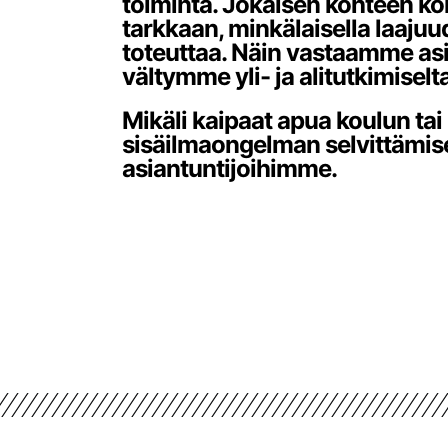
toiminta. Jokaisen kohteen k
tarkkaan, minkälaisella laajuu
toteuttaa. Näin vastaamme asi
vältymme yli- ja alitutkimiselta
Mikäli kaipaat apua koulun tai
sisäilmaongelman selvittämise
asiantuntijoihimme.