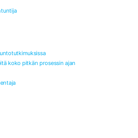
tuntija
 kuntotutkimuksissa
tä koko pitkän prosessin ajan
kentaja