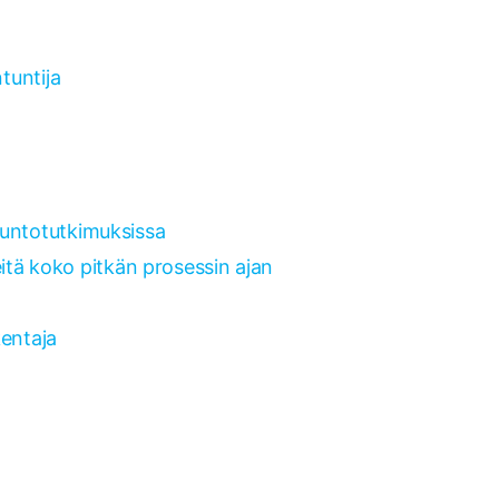
tuntija
 kuntotutkimuksissa
tä koko pitkän prosessin ajan
kentaja