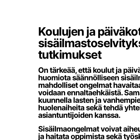
Koulujen ja päiväko
sisäilmastoselvityks
tutkimukset
On tärkeää, että koulut ja päiv
huomiota säännölliseen sisäil
mahdolliset ongelmat havaitaan
voidaan ennaltaehkäistä. Sama
kuunnella lasten ja vanhempie
huolenaiheita sekä tehdä yhte
asiantuntijoiden kanssa.
Sisäilmaongelmat voivat aihe
ja haitata oppimista sekä työ