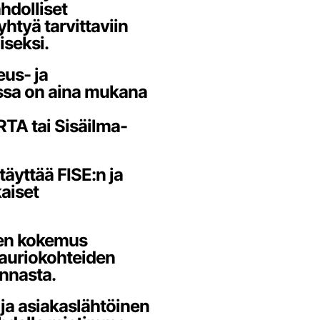
hdolliset
htyä tarvittaviin
iseksi.
eus- ja
issa on aina mukana
TA tai Sisäilma-
äyttää FISE:n ja
aiset
den kokemus
auriokohteiden
onnasta.
 ja asiakaslähtöinen