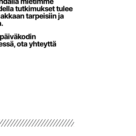
ohdalla mietimme
della tutkimukset tulee
akkaan tarpeisiin ja
.
 päiväkodin
ssä, ota yhteyttä