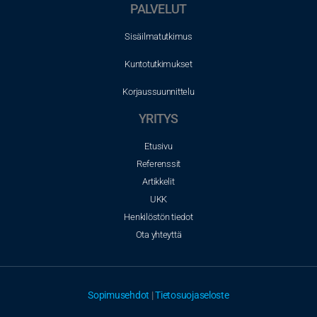
PALVELUT
Sisäilmatutkimus
Kuntotutkimukset
Korjaussuunnittelu
YRITYS
Etusivu
Referenssit
Artikkelit
UKK
Henkilöstön tiedot
Ota yhteyttä
Sopimusehdot
|
Tietosuojaseloste