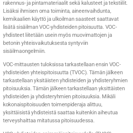
rakennus- ja pintamateriaalit sekä kalusteet ja tekstiilit.
Lisäksi ihmisen oma toiminta, aineenvaihdunta,
kemikaalien käyttö ja ulkoilman saasteet saattavat
lisätä sisäilman VOC-yhdisteiden pitoisuutta. VOC-
yhdisteet liitetään usein myös muovimattojen ja
betonin yhteisvaikutuksesta syntyviin
sisäilmaongelmiin.
VOC-mittausten tuloksissa tarkastellaan ensin VOC-
yhdisteiden yhteispitoisuutta (TVOC). Tämän jälkeen
tarkastellaan yksitäisten yhdisteiden ja yhdisteryhmien
pitoisuuksia. Tämän jälkeen tarkastellaan yksittäisten
yhdisteiden ja yhdisteryhmien pitoisuuksia. Mikäli
kokonaispitoisuuden toimenpideraja alittuu,
yksittäisistä yhdisteistä saattaa kuitenkin aiheutua
terveyshaittaa mitatussa pitoisuudessa.