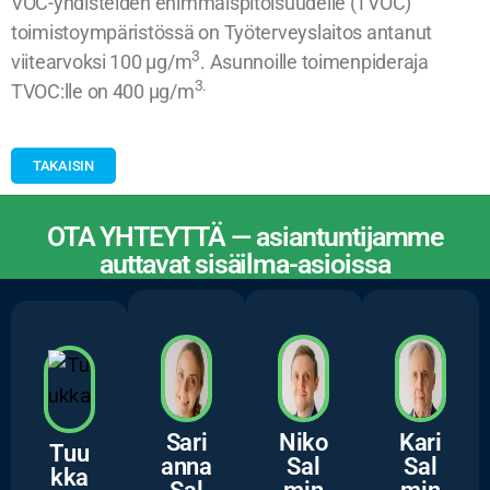
VOC-yhdisteiden enimmäispitoisuudelle (TVOC)
toimistoympäristössä on Työterveyslaitos antanut
3
viitearvoksi 100 μg/m
. Asunnoille toimenpideraja
3.
TVOC:lle on 400 μg/m
TAKAISIN
OTA YHTEYTTÄ — asiantuntijamme
auttavat sisäilma-asioissa
ASIANTUNTIJAMME
Sari
Niko
Kari
Tuu
anna
Sal
Sal
kka