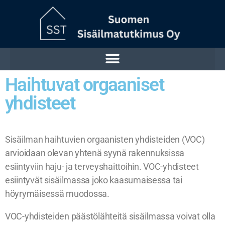
Haihtuvat orgaaniset
yhdisteet
Sisäilman haihtuvien orgaanisten yhdisteiden (VOC)
arvioidaan olevan yhtenä syynä rakennuksissa
esiintyviin haju- ja terveyshaittoihin. VOC-yhdisteet
esiintyvät sisäilmassa joko kaasumaisessa tai
höyrymäisessä muodossa.
VOC-yhdisteiden päästölähteitä sisäilmassa voivat olla