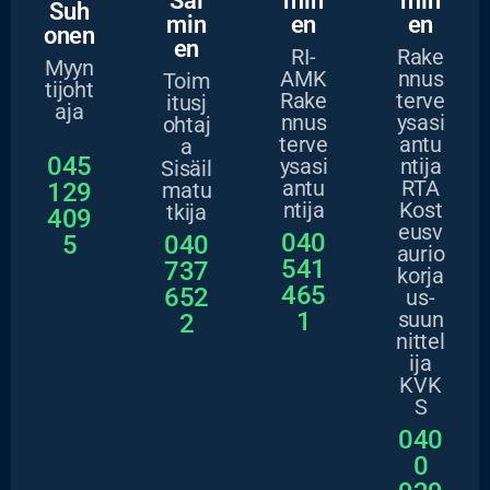
Sal
min
min
Suh
min
en
en
onen
en
RI-
Rake
Myyn
AMK
nnus
Toim
tijoht
Rake
terve
itusj
aja
nnus
ysasi
ohtaj
terve
antu
a
045
ysasi
ntija
Sisäil
antu
RTA
129
matu
ntija
Kost
tkija
409
eusv
040
5
040
aurio
541
737
korja
465
652
us-
1
suun
2
nittel
ija
KVK
S
040
0