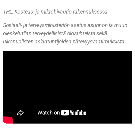
THL: Kosteus- ja mikrobivaurio rakennuksessa
Sosiaali- ja terveysministeriön asetus asunnon ja muun
oleskelutilan terveydellisistä olosuhteista sekä
ulkopuolisten asiantuntijoiden pätevyysvaatimuksista