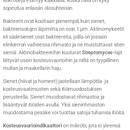
Mikrobeja esiintyy kaikkialla, koska niillä on kyky
sopeutua erilaisiin olosuhteisiin.
Bakteerit ovat kooltaan pienempiä kuin sienet,
bakteerisolujen läpimitta on noin 1 μm. Aktinomykeetit
eli sädesienet ovat bakteereita, joilla on jossain
elinkierron vaiheessa rihmasto ja ne muistuttavat siten
sieniä. Aktinobakteereihin kuuluvat
Streptomyces-
lajit
liittyvät usein kosteusvaurioihin ja niillä on tyypillinen
mullan ja maakellarin haju.
Sienet (hiivat ja homeet) jaotellaan lämpötila- ja
kosteusvaatimusten sekä itiömuodostuksen
perusteella. Sienet muodostavat rihmastoa ja
lisääntyvät itiöiden avulla. Yksi sienirihmaston
muodostama pesäke voi tuottaa satoja tuhansia itiöitä.
Kosteusvaurioindikaattori
on mikrobi, jota ei yleensä