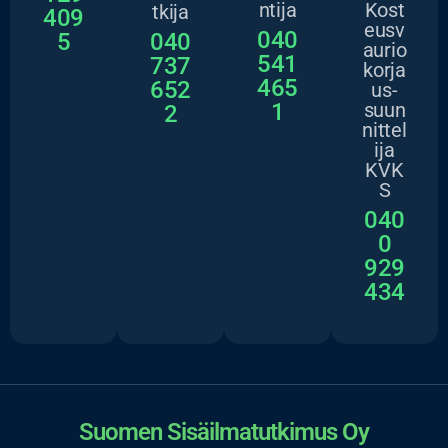
ntija
Kost
tkija
409
eusv
040
5
040
aurio
541
737
korja
465
652
us-
1
suun
2
nittel
ija
KVK
S
040
0
929
434
Suomen Sisäilmatutkimus Oy