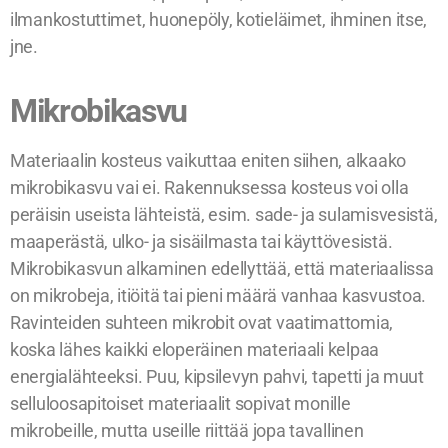
ilmankostuttimet, huonepöly, kotieläimet, ihminen itse,
jne.
Mikrobikasvu
Materiaalin kosteus vaikuttaa eniten siihen, alkaako
mikrobikasvu vai ei. Rakennuksessa kosteus voi olla
peräisin useista lähteistä, esim. sade- ja sulamisvesistä,
maaperästä, ulko- ja sisäilmasta tai käyttövesistä.
Mikrobikasvun alkaminen edellyttää, että materiaalissa
on mikrobeja, itiöitä tai pieni määrä vanhaa kasvustoa.
Ravinteiden suhteen mikrobit ovat vaatimattomia,
koska lähes kaikki eloperäinen materiaali kelpaa
energialähteeksi. Puu, kipsilevyn pahvi, tapetti ja muut
selluloosapitoiset materiaalit sopivat monille
mikrobeille, mutta useille riittää jopa tavallinen