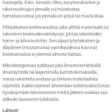
huonepöly. Esim. betonin, tiilen, kevytsoraharkon ja
rakennuslevyjen pinnalle voi muodostua
homekasvustoa, jos pinnalla on pölyä tai muuta likaa.
Pitkäaikainen kosteusrasitus, joka ylittää materiaalin tai
rakenteen kosteudensietokyvyn, johtaa rakenteiden
home- ja lahovaurioihin. Sen sijaan lyhytaikainen ja
tilapäinen (muutamassa vuorokaudessa kuivuva)
kosteusrasitus ei yleensä aiheuta haittaa.
Mikrobiongelmaa tutkitaan joko ilmasta kerättävillä
ilmanäytteillä tai laajemmalla kuntotutkimuksella,
missä rakenteita avataan ja otetaan materiaalista
näytteitä. Kaikki näytteet lähetetään tutkittavaksi Eviran
hyväksymään laboratorioon minkä jälkeen asiakas saa
selkeän lausunnon tuloksista.
Lähteet: