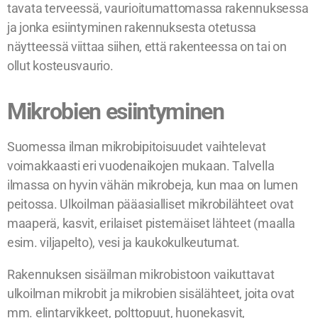
tavata terveessä, vaurioitumattomassa rakennuksessa
ja jonka esiintyminen rakennuksesta otetussa
näytteessä viittaa siihen, että rakenteessa on tai on
ollut kosteusvaurio.
Mikrobien esiintyminen
Suomessa ilman mikrobipitoisuudet vaihtelevat
voimakkaasti eri vuodenaikojen mukaan. Talvella
ilmassa on hyvin vähän mikrobeja, kun maa on lumen
peitossa. Ulkoilman pääasialliset mikrobilähteet ovat
maaperä, kasvit, erilaiset pistemäiset lähteet (maalla
esim. viljapelto), vesi ja kaukokulkeutumat.
Rakennuksen sisäilman mikrobistoon vaikuttavat
ulkoilman mikrobit ja mikrobien sisälähteet, joita ovat
mm. elintarvikkeet, polttopuut, huonekasvit,