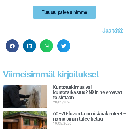
Tutustu palveluihimme
Jaa tätä:
Viimeisimmät kirjoitukset
Kuntotutkimus vai
kuntotarkastus? Näin ne eroavat
toisistaan
28/05/2026
60–70-luvun talon riskirakenteet –
nämä sinun tulee tietää
10/05/2026