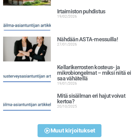
Irtaimiston puhdistus
19/02/2026
Nähdään ASTA-messuilla!
27/01/2026
Kellarikerrosten kosteus- ja
mikrobiongelmat – miksi niitä ei
saa vähätellä
19/01/2026
Mitä sisäilman eri hajut voivat
kertoa?
20/10/2025
Muut kirjoitukset