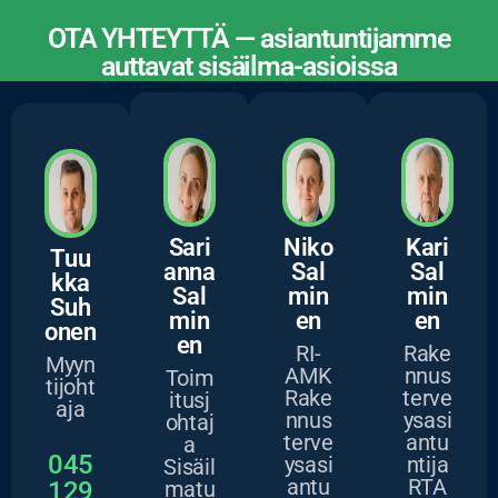
OTA YHTEYTTÄ — asiantuntijamme
auttavat sisäilma-asioissa
ASIANTUNTIJAMME
Sari
Niko
Kari
Tuu
anna
Sal
Sal
kka
Sal
min
min
Suh
min
en
en
onen
en
RI-
Rake
Myyn
AMK
nnus
Toim
tijoht
Rake
terve
itusj
aja
nnus
ysasi
ohtaj
terve
antu
a
045
ysasi
ntija
Sisäil
antu
RTA
129
matu